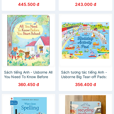
French Sticker Book
make and do
445.500 đ
243.000 đ
Sách tiếng Anh - Usborne All
Sách tương tác tiếng Anh -
You Need To Know Before
Usborne Big Tear-off Pads:
You Start School
Holiday Activty Pad
360.450 đ
356.400 đ