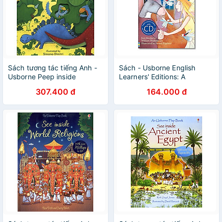
Sách tương tác tiếng Anh -
Sách - Usborne English
Usborne Peep inside
Learners' Editions: A
Dinosaurs
Midsummer Night's Dream +
307.400 đ
164.000 đ
CD