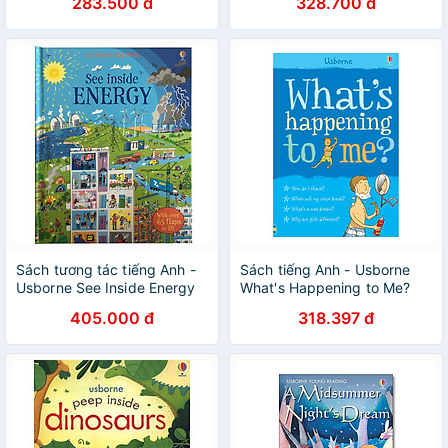
283.500 đ
328.700 đ
Sách tương tác tiếng Anh -
Sách tiếng Anh - Usborne
Usborne See Inside Energy
What's Happening to Me?
(Boy)
405.000 đ
318.397 đ