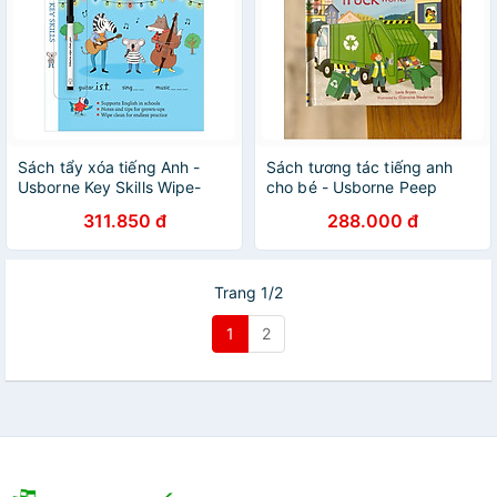
Sách tẩy xóa tiếng Anh -
Sách tương tác tiếng anh
Usborne Key Skills Wipe-
cho bé - Usborne Peep
Clean: Spelling 7-8
Inside how a recycling truck
311.850 đ
288.000 đ
works
Trang 1/2
1
2