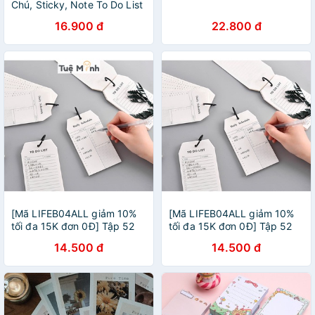
Chú, Sticky, Note To Do List
Dễ Thương Nhiều Mẫu ST37
16.900 đ
22.800 đ
[Mã LIFEB04ALL giảm 10%
[Mã LIFEB04ALL giảm 10%
tối đa 15K đơn 0Đ] Tập 52
tối đa 15K đơn 0Đ] Tập 52
tờ note ghi chú check list lập
tờ note ghi chú check list lập
14.500 đ
14.500 đ
kế hoạch, to do list tiện lợi
kế hoạch, to do list tiện lợi
NO08
NO08