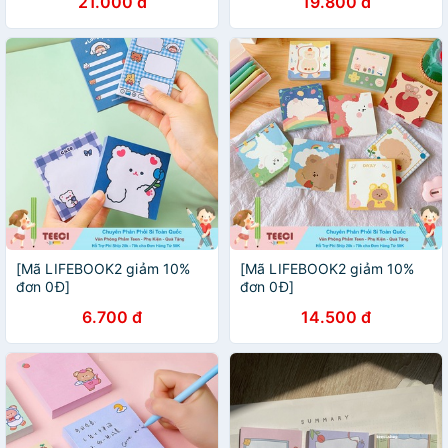
21.000 đ
19.800 đ
Xanh Nhạt
Kèm Khay Xé Tiện Lợi
Teeci603
[Mã LIFEBOOK2 giảm 10%
[Mã LIFEBOOK2 giảm 10%
đơn 0Đ]
đơn 0Đ]
6.700 đ
14.500 đ