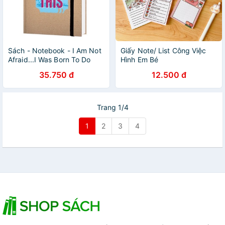
Sách - Notebook - I Am Not
Giấy Note/ List Công Việc
Afraid...I Was Born To Do
Hình Em Bé
This TSM0447
35.750 đ
12.500 đ
Trang 1/4
1
2
3
4