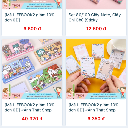
[Mã LIFEBOOK2 giảm 10%
Set 80/100 Giấy Note, Giấy
đơn 0Đ]
Ghi Chú (Sticky
Note)FREESHIP Dễ Thương
6.600 đ
12.500 đ
Nhiều Mẫu (To Do List...)
Kích Thước 6*9 Cm
[Mã LIFEBOOK2 giảm 10%
[Mã LIFEBOOK2 giảm 10%
đơn 0Đ] <Ảnh Thật Shop
đơn 0Đ] <Ảnh Thật Shop
Chụp> Bộ Sticky Giấy Note
Chụp> Sticky Giấy Note To
40.320 đ
6.350 đ
To Do List Ghi Chú 480 Tờ
Do List Ghi Chú 100 Trang
Sweet House Teeci590
Chú Thỏ Cute Teeci588