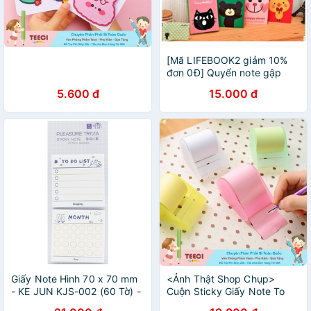
[Mã LIFEBOOK2 giảm 10%
đơn 0Đ] Quyển note gập
được bao gồm note to do
5.600 đ
15.000 đ
list, bookmark, checklist dễ
thương
Giấy Note Hình 70 x 70 mm
<Ảnh Thật Shop Chụp>
- KE JUN KJS-002 (60 Tờ) -
Cuộn Sticky Giấy Note To
To Do List + Month - Màu
Do List Ghi Chú Màu Trơn