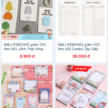
[Mã LIFEBOOK2 giảm 10%
[Mã LIFEBOOK2 giảm 10%
đơn 0Đ] <Ảnh Thật Shop
đơn 0Đ] Combo Tập Giấy
Chụp> Sticky Giấy Note To
Note Ghi Chú Danh Sách
9.900 đ
39.000 đ
Do List Ghi Chú Cảm Xúc
Cần Làm To Do List + Daily
Đáng Yêu Teeci660
Schedule Kèm Khoen