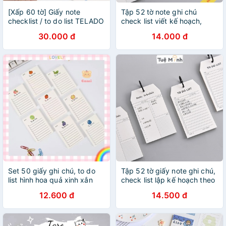
[Xấp 60 tờ] Giấy note
Tập 52 tờ note ghi chú
checklist / to do list TELADO
check list viết kế hoạch,
CREAM RABBIT
công việc to do list tiện lợi
30.000 đ
14.000 đ
NO08
Set 50 giấy ghi chú, to do
Tập 52 tờ giấy note ghi chú,
list hình hoa quả xinh xắn
check list lập kế hoạch theo
dõi to do list tiện lợi NO08
12.600 đ
14.500 đ