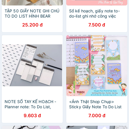
TẬP 50 GIẤY NOTE GHI CHÚ
Sổ kế hoạch, giấy note to-
TO DO LIST HÌNH BEAR
do-list ghi nhớ công việc
KOREAN STYLE (ảnh thật) -
hằng ngày Phong cach Hàn
25.200 đ
7.500 đ
Tiệm nhà Chun
quốc
NOTE SỔ TAY KẾ HOẠCH -
<Ảnh Thật Shop Chụp>
Planner note: To Do List,
Sticky Giấy Note To Do List
Message, Checklist, Daily
Ghi Chú 100 Trang Cầu Vồng
9.603 đ
7.000 đ
Schedule note tại Corgi
Đáng Yêu Teeci587
Shop