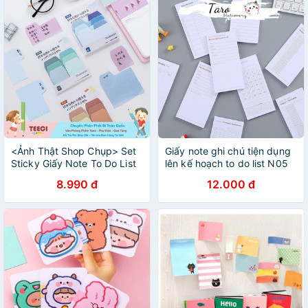
<Ảnh Thật Shop Chụp> Set
Giấy note ghi chú tiện dụng
Sticky Giấy Note To Do List
lên kế hoạch to do list N05
Ghi Chú 60 Tờ Color Tiện Lợi
học từ vựng Simple Taro
8.990 đ
12.000 đ
Teeci602
Stationery