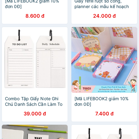
[Mã LIFEBOOK2 giảm 10%
Giấy refill ruột sổ còng,
đơn 0Đ]
planner các mẫu kế hoạch
tuần, tháng, ghi chú và to do
8.600 đ
24.000 đ
list khổ A6/A5 bullet journal
Combo Tập Giấy Note Ghi
[Mã LIFEBOOK2 giảm 10%
Chú Danh Sách Cần Làm To
đơn 0Đ]
Do List + Daily Schedule
39.000 đ
7.400 đ
Kèm Khoen ( Tặng kèm Giấy
Note Bánh Bao)