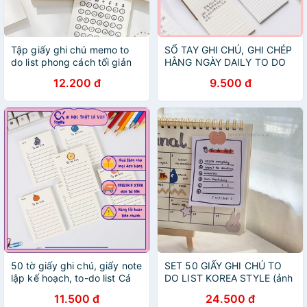
Tập giấy ghi chú memo to
SỔ TAY GHI CHÚ, GHI CHÉP
do list phong cách tối giản
HẰNG NGÀY DAILY TO DO
N18 Taro Stationery
LIST- GIẤY KẺ NGANG
12.200 đ
9.500 đ
50 tờ giấy ghi chú, giấy note
SET 50 GIẤY GHI CHÚ TO
lập kế hoạch, to-do list Cá
DO LIST KOREA STYLE (ảnh
store
thật) - Tiệm nhà Chun
11.500 đ
24.500 đ