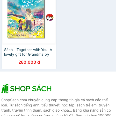
Sách - Together with You: A
lovely gift for Grandma by
Patricia Toht | English
280.000 đ
Children Book
ShopSach.com chuyên cung cấp thông tin giá cả sách các thể
loại. Từ sách tiếng anh, tiểu thuyết, học tập, sách trẻ em, truyện
tranh, truyện trinh thám, sách giao khoa... Bằng khả năng sẵn có
cùng sự nỗ lực không ngừng, chúng tôi đã tổng hợp hơn 100000