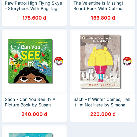
Paw Patrol High Flying Skye
The Valentine Is Missing!
- Storybook With Bag Tag
Board Book With Cut-out
Reveals
178.600 đ
166.800 đ
Sách - Can You See It? A
Sách - If Winter Comes, Tell
Picture Book by Susan
It I'm Not Here by Simona
Verde | Children's Graphic
Ciraolo - Children Picture
240.000 đ
220.000 đ
Novel About Mental Health
book in English