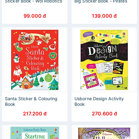
Sticker Book - Wol Robotics
Big Sticker Book - Pirates
99.000 đ
139.000 đ
Santa Sticker & Colouring
Usborne Design Activity
Book
Book
217.200 đ
270.600 đ