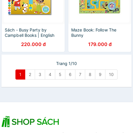
Sách - Busy Party by
Maze Book: Follow The
Campbell Books | English
Bunny
Children's Picture Book -
220.000 đ
179.000 đ
Activity Book
Trang 1/10
1
2
3
4
5
6
7
8
9
10