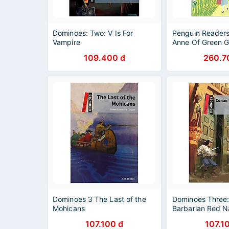
Dominoes: Two: V Is For
Penguin Readers
Vampire
Anne Of Green G
109.400 đ
260.7
Dominoes 3 The Last of the
Dominoes Three
Mohicans
Barbarian Red Na
107.100 đ
107.1