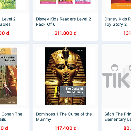
 Level 2:
Disney Kids Readers Level 2
Disney Kids R
ables
Pack Of 6
Toy Story 2
00 đ
611.800 đ
131
: Conan The
Dominoes 1 The Curse of the
Sách The Prin
ils
Mummy
Elementary Le
Readers)
00 đ
117.400 đ
80