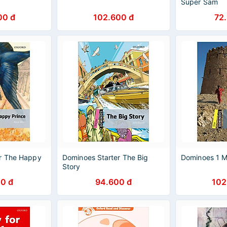
Super Sam
00 đ
102.600 đ
72
er The Happy
Dominoes Starter The Big
Dominoes 1 M
Story
0 đ
94.600 đ
102