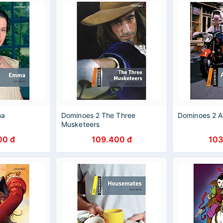
ma
Dominoes 2 The Three
Dominoes 2 A
Musketeers
00 đ
109.400 đ
103