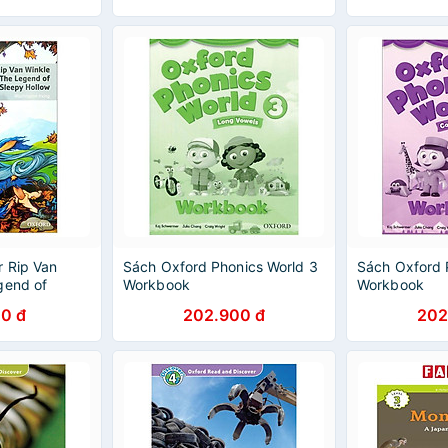
r Rip Van
Sách Oxford Phonics World 3
Sách Oxford 
gend of
Workbook
Workbook
0 đ
202.900 đ
202