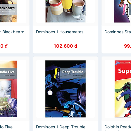
r Blackbeard
Dominoes 1 Housemates
Dominoes Sta
0 đ
102.600 đ
99
io Five
Dominoes 1 Deep Trouble
Dolphin Reade