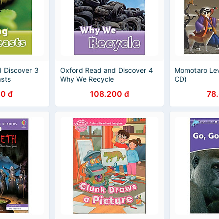
 Discover 3
Oxford Read and Discover 4
Momotaro Lev
sts
Why We Recycle
CD)
0 đ
108.200 đ
78