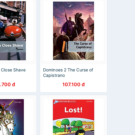
 Close Shave
Dominoes 2 The Curse of
Capistrano
.700 đ
107.100 đ