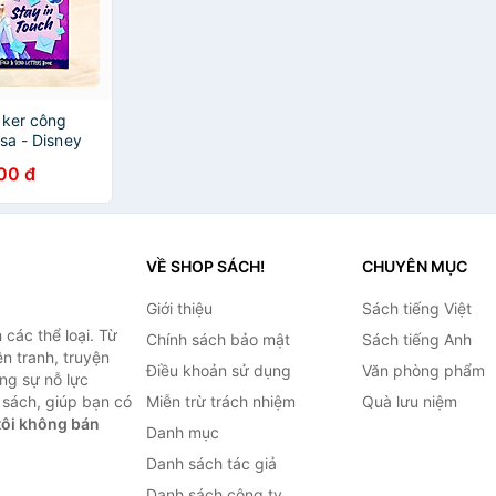
cker công
sa - Disney
ip Letters
00 đ
VỀ SHOP SÁCH!
CHUYÊN MỤC
Giới thiệu
Sách tiếng Việt
các thể loại. Từ
Chính sách bảo mật
Sách tiếng Anh
ện tranh, truyện
Điều khoản sử dụng
Văn phòng phẩm
ng sự nỗ lực
sách, giúp bạn có
Miễn trừ trách nhiệm
Quà lưu niệm
ôi không bán
Danh mục
Danh sách tác giả
Danh sách công ty