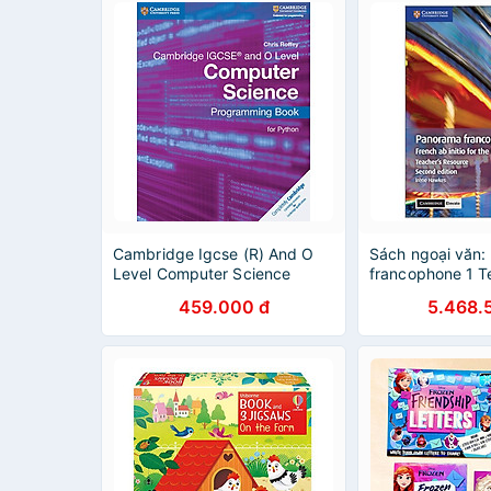
Cambridge Igcse (R) And O
Sách ngoại văn:
Level Computer Science
francophone 1 T
Programming Book For Python
Resource With 
459.000 đ
5.468.
Elevate: French a
the IB Diploma (
Edition)