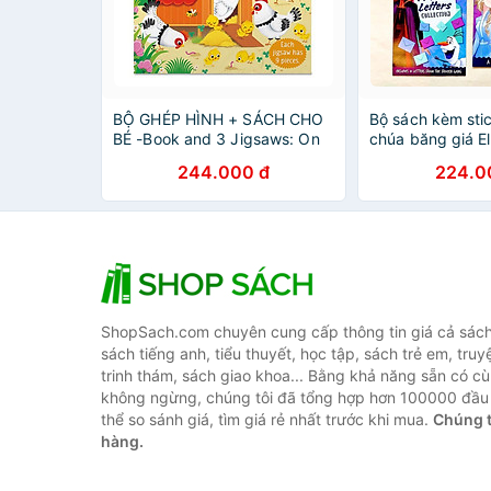
BỘ GHÉP HÌNH + SÁCH CHO
Bộ sách kèm sti
BÉ -Book and 3 Jigsaws: On
chúa băng giá El
the Farm
Frozen: Friendsh
244.000 đ
224.0
ShopSach.com chuyên cung cấp thông tin giá cả sách 
sách tiếng anh, tiểu thuyết, học tập, sách trẻ em, truy
trinh thám, sách giao khoa... Bằng khả năng sẵn có cù
không ngừng, chúng tôi đã tổng hợp hơn 100000 đầu 
thể so sánh giá, tìm giá rẻ nhất trước khi mua.
Chúng t
hàng.