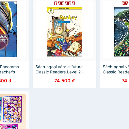
 Panorama
Sách ngoại văn: e-future
Sách ngoại vă
eacher's
Classic Readers Level 2 -
Classic Reade
Cambridge
Book 9: The Donkey
Book 4: The I
500 đ
74.500 đ
74
b Initio for
French