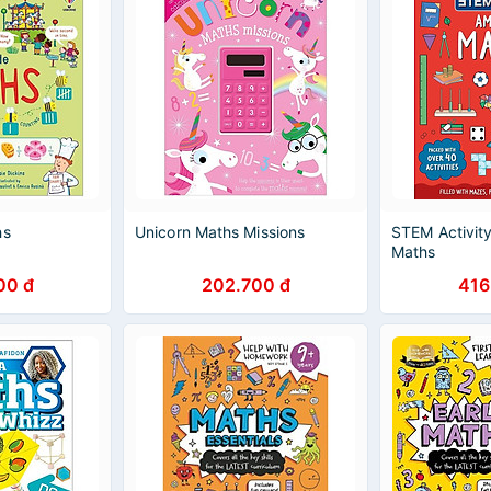
hs
Unicorn Maths Missions
STEM Activit
Maths
00 đ
202.700 đ
416