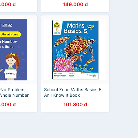
Division
.000 đ
149.000 đ
 No Problem!
School Zone Maths Basics 5 -
 Whole Number
An I Know It Book
.000 đ
101.800 đ