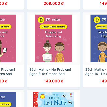
Measuring
00 đ
209.000 đ
149
 Problem!
Sách Maths - No Problem!
Sách Maths -
ions And
Ages 8-9: Graphs And
Ages 10 -11:
Measuring
Operations
00 đ
149.000 đ
149