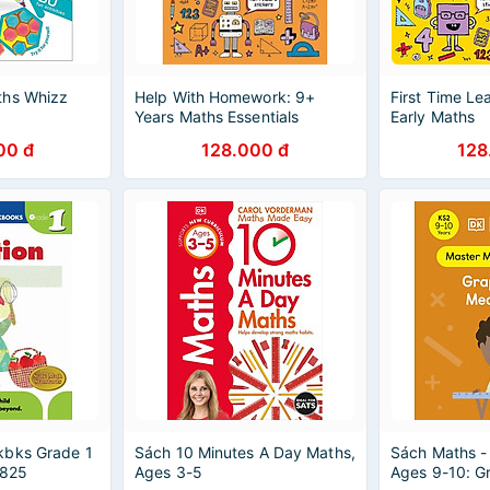
ths Whizz
Help With Homework: 9+
First Time Le
Years Maths Essentials
Early Maths
00 đ
128.000 đ
128
kbks Grade 1
Sách 10 Minutes A Day Maths,
Sách Maths -
0825
Ages 3-5
Ages 9-10: G