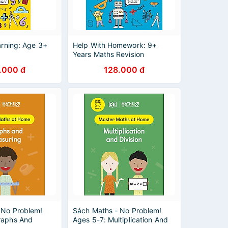
arning: Age 3+
Help With Homework: 9+
Years Maths Revision
.000 đ
128.000 đ
 No Problem!
Sách Maths - No Problem!
raphs And
Ages 5-7: Multiplication And