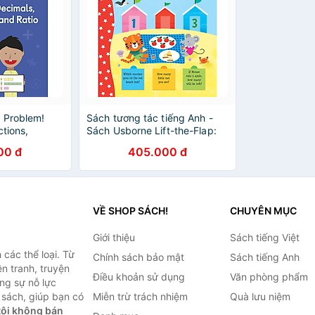
 Problem!
Sách tương tác tiếng Anh -
ctions,
Sách Usborne Lift-the-Flap:
ntage And
First Maths
00 đ
405.000 đ
VỀ SHOP SÁCH!
CHUYÊN MỤC
Giới thiệu
Sách tiếng Việt
các thể loại. Từ
Chính sách bảo mật
Sách tiếng Anh
ện tranh, truyện
Điều khoản sử dụng
Văn phòng phẩm
ng sự nỗ lực
sách, giúp bạn có
Miễn trừ trách nhiệm
Quà lưu niệm
ôi không bán