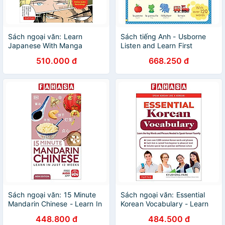
Sách ngoại văn: Learn
Sách tiếng Anh - Usborne
Japanese With Manga
Listen and Learn First
Volume 1
French Words
510.000 đ
668.250 đ
Sách ngoại văn: 15 Minute
Sách ngoại văn: Essential
Mandarin Chinese - Learn In
Korean Vocabulary - Learn
Just 12 Weeks
The Key Words And Phrases
448.800 đ
484.500 đ
Needed To Speak Korean