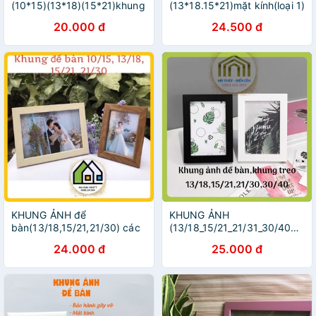
(10*15)(13*18)(15*21)khung
(13*18.15*21)mặt kính(loại 1)
ảnh treo tường giá rẻ
20.000 đ
24.500 đ
KHUNG ẢNH để
KHUNG ẢNH
bàn(13/18,15/21,21/30) các
(13/18_15/21_21/31_30/40cm)đ
mẫu giá rẻ
bàn khung treo các mẫu giá
24.000 đ
25.000 đ
rẻ