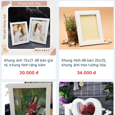
Khung ảnh 15x21 để bàn giá
Khung hình để bàn 20x25,
rẻ, khung hình tặng kèm
khung ảnh treo tường hỏa
chân để bàn rời, dùng keo
tốc tại TPHCM
20.000 đ
34.000 đ
gắn rất dễ dàng