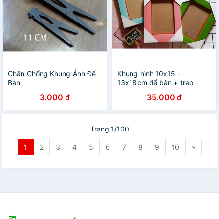
Chân Chống Khung Ảnh Để
Khung hình 10x15 -
Bàn
13x18cm để bàn + treo
tường có kính
3.000 đ
35.000 đ
Trang 1/100
1
2
3
4
5
6
7
8
9
10
»