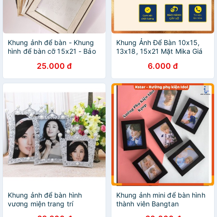
Khung ảnh để bàn - Khung
Khung Ảnh Để Bàn 10x15,
hình để bàn cỡ 15x21 - Bảo
13x18, 15x21 Mặt Mika Giá
hành gãy, vỡ - Hỗ trợ in ảnh
Rẻ - Khung Hình Để Bàn kèm
25.000 đ
6.000 đ
chân đế
Khung ảnh để bàn hình
Khung ảnh mini để bàn hình
vương miện trang trí
thành viên Bangtan