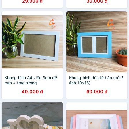
29.900 đ
30.000 đ
Khung hình A4 viền 3cm để
Khung hình đôi để bàn (bỏ 2
bàn + treo tường
ảnh 10x15)
40.000 đ
60.000 đ