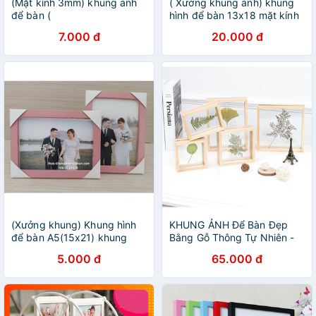
(Mặt kính 3mm) khung ảnh
( Xưởng khung ảnh) khung
để bàn (
hình để bàn 13x18 mặt kính
9x12,10x15,13x18,15x21)khung
giá rẻ
7.000 đ
20.000 đ
hình treo tường
(Xưởng khung) Khung hình
KHUNG ẢNH Để Bàn Đẹp
để bàn A5(15x21) khung
Bằng Gỗ Thông Tự Nhiên -
ảnh treo tường giá rẻ
Khung Ảnh Trang Trí Nghệ
5.000 đ
65.000 đ
Thuật Dài 13-21cm