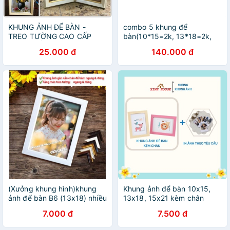
KHUNG ẢNH ĐỂ BÀN -
combo 5 khung để
TREO TƯỜNG CAO CẤP
bàn(10*15=2k, 13*18=2k,
HÀN QUỐC ( 10*15-13*18-
15*21=1k)mặt kính
25.000 đ
140.000 đ
15*21)
(Xưởng khung hình)khung
Khung ảnh để bàn 10x15,
ảnh để bàn B6 (13x18) nhiều
13x18, 15x21 kèm chân
màu, khung hình treo tường
chống - In ảnh theo yêu cầu
7.000 đ
7.500 đ
giá gốc
khung hình để bàn cao cấp