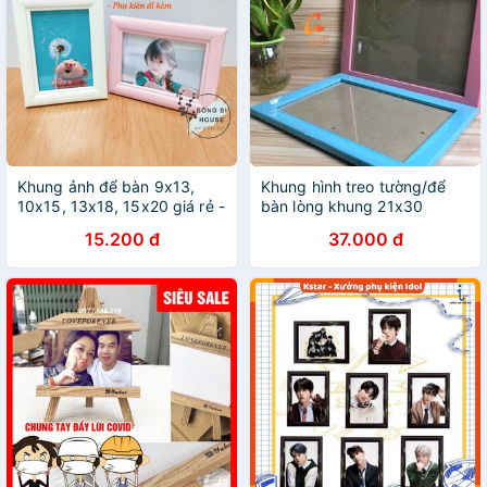
Khung ảnh để bàn 9x13,
Khung hình treo tường/để
10x15, 13x18, 15x20 giá rẻ -
bàn lòng khung 21x30
khung hình để bàn
15.200 đ
37.000 đ
BONGBIHOUSE