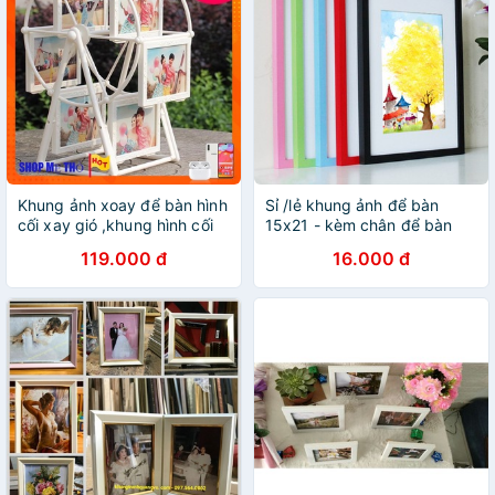
Khung ảnh xoay để bàn hình
Sỉ /lẻ khung ảnh để bàn
cối xay gió ,khung hình cối
15x21 - kèm chân để bàn
xay 1107
119.000 đ
16.000 đ