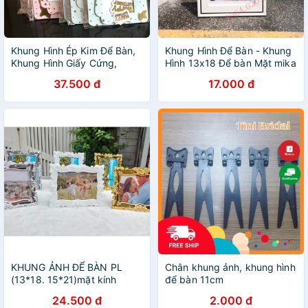
Khung Hình Ép Kim Để Bàn,
Khung Hình Để Bàn - Khung
Khung Hình Giấy Cứng,
Hình 13x18 Để bàn Mặt mika
Khung Hình Format Để Bàn,
Kèm chân đế
37.500 đ
17.000 đ
Khung Hình Để Trang Trí Bàn
Tiệc Sinh Nhật
KHUNG ẢNH ĐỂ BÀN PL
Chân khung ảnh, khung hình
(13*18. 15*21)mặt kính
để bàn 11cm
24.500 đ
2.000 đ