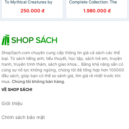
To Mythical Creatures by
Complete Collection: The
David West - Mythology/
Brilliantly Funny Classic
250.000 đ
1.980.000 đ
Fantasy in English
Children’s Illustrated Series
by Roger Hargreaves
ShopSach.com chuyên cung cấp thông tin giá cả sách các thể
loại. Từ sách tiếng anh, tiểu thuyết, học tập, sách trẻ em, truyện
tranh, truyện trinh thám, sách giao khoa... Bằng khả năng sẵn có
cùng sự nỗ lực không ngừng, chúng tôi đã tổng hợp hơn 100000
đầu sách, giúp bạn có thể so sánh giá, tìm giá rẻ nhất trước khi
mua.
Chúng tôi không bán hàng.
VỀ SHOP SÁCH!
Giới thiệu
Chính sách bảo mật