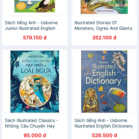
Sách tiếng Anh - Usborne
Illustrated Stories Of
Junior Illustrated English
Monsters, Ogres And Giants
Dictionary
(And A Troll)
579.150 đ
352.100 đ
Sách Illustrated Classics -
Sách tiếng Anh - Usborne
Những Câu Chuyện Hay
Illustrated English Dictionary
Nhất Về Loài Ngựa
(With Over 1000
95.000 đ
526.500 đ
Illustrations)