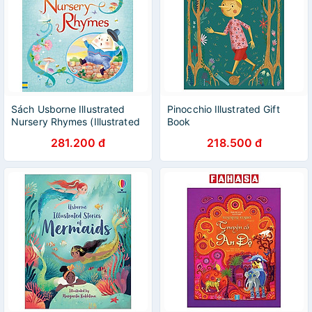
Sách Usborne Illustrated
Pinocchio Illustrated Gift
Nursery Rhymes (Illustrated
Book
Story Collections)
281.200 đ
218.500 đ