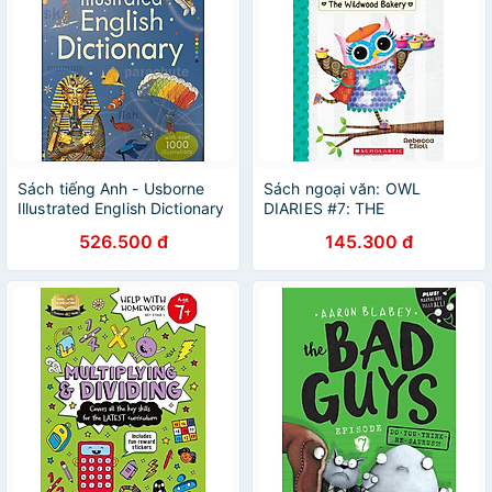
Sách tiếng Anh - Usborne
Sách ngoại văn: OWL
Illustrated English Dictionary
DIARIES #7: THE
(With Over 1000
WILDWOOD BAKERY
526.500 đ
145.300 đ
Illustrations)