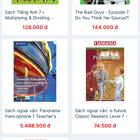
Sách Tiếng Anh 7+
The Bad Guys - Episode 7:
Multiplying & Dividing -
Do You Think He-Saurus?!
Hàng Chính Hãng - CDIMEX
128.000 đ
144.000 đ
Sách ngoại văn: Panorama
Sách ngoại văn: e-future
francophone 1 Teacher's
Classic Readers Level 7 -
Resource With Cambridge
Book 16: Pygmalion
5.468.500 đ
74.500 đ
Elevate: French ab Initio for
the IB Diploma (French
Edition)