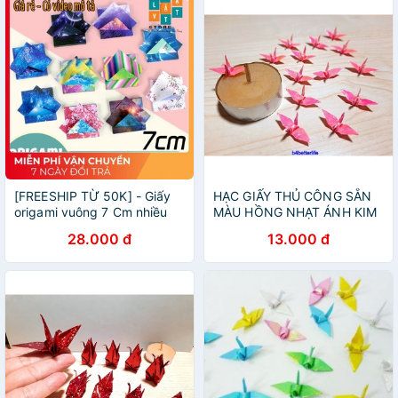
[FREESHIP TỪ 50K] - Giấy
HẠC GIẤY THỦ CÔNG SẴN
origami vuông 7 Cm nhiều
MÀU HỒNG NHẠT ÁNH KIM
mẫu lựa chọn - Giấy xếp
28.000 đ
13.000 đ
hình, giấy gấp hạc 2 mặt để
gấp giấy