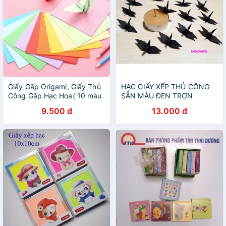
Giấy Gấp Origami, Giấy Thủ
HẠC GIẤY XẾP THỦ CÔNG
Công Gấp Hạc Hoa( 10 màu
SẴN MÀU ĐEN TRƠN
100 tờ)- Nhiều kích thước
9.500 đ
13.000 đ
lựa chọn