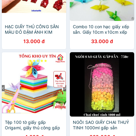
HẠC GIẤY THỦ CÔNG SẴN
Combo 10 con hạc giấy xếp
MÀU ĐỎ ĐẬM ÁNH KIM
sẵn. Giấy 10cm x10cm xếp
thành
13.000 đ
33.000 đ
Tệp 100 tờ giấy gấp
NGÔI SAO GIẤY CHAI THUỶ
Origami, giấy thủ công gấp
TINH 1000ml gấp sẵn
hạc hoa (10 màu tổng 100