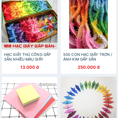
HẠC GIẤY THỦ CÔNG GẤP
500 CON HẠC GIẤY TRƠN /
SẴN NHIỀU MÀU GIẤY
ÁNH KIM GẤP SẴN
PASTEL
13.000 đ
250.000 đ