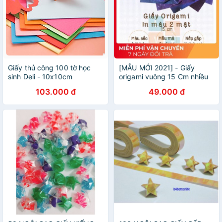
Giấy thủ công 100 tờ học
[MẪU MỚI 2021] - Giấy
sinh Deli - 10x10cm
origami vuông 15 Cm nhiều
/15x15cm - Giấy gấp
mẫu lựa chọn - Giấy gấp hạc
103.000 đ
49.000 đ
orgigami, hoa, giấy gấp hạc
2 mặt
- Nhiều màu - Nhiều kích
thước - 6406 / 6407 /
74801