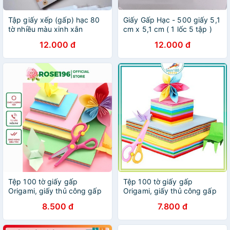
Tập giấy xếp (gấp) hạc 80
Giấy Gấp Hạc - 500 giấy 5,1
tờ nhiều màu xinh xắn
cm x 5,1 cm ( 1 lốc 5 tập )
DTOline
12.000 đ
12.000 đ
Tệp 100 tờ giấy gấp
Tệp 100 tờ giấy gấp
Origami, giấy thủ công gấp
Origami, giấy thủ công gấp
hạc hoa ( 10 màu tổng 100
hạc hoa ( 10 màu tổng 100
8.500 đ
7.800 đ
tờ) nhiều kích thước
tờ) nhiều kích thước