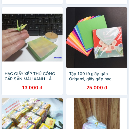
HẠC GIẤY XẾP THỦ CÔNG
Tập 100 tờ giấy gấp
GẤP SẴN MÀU XANH LÁ
Origami, giấy gấp hạc
NHẠT ÁNH KIM
15x15cm (10 màu)
13.000 đ
25.000 đ