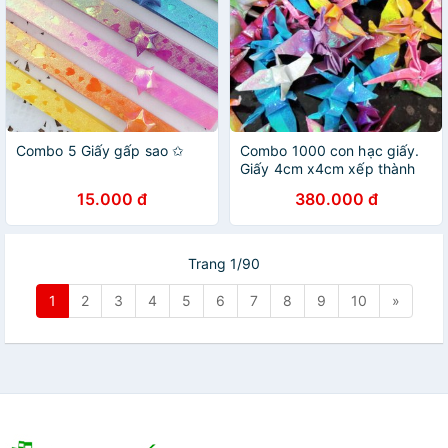
Combo 5 Giấy gấp sao ✩
Combo 1000 con hạc giấy.
Giấy 4cm x4cm xếp thành
15.000 đ
380.000 đ
Trang 1/90
1
2
3
4
5
6
7
8
9
10
»