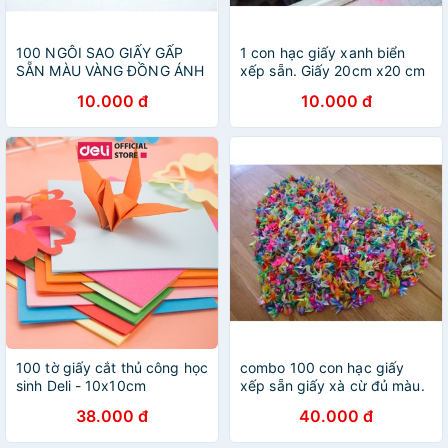
100 NGÔI SAO GIẤY GẤP
1 con hạc giấy xanh biển
SẴN MÀU VÀNG ĐỒNG ÁNH
xếp sẵn. Giấy 20cm x20 cm
KIM
xếp thành. Giấy xà cừ
10.000 đ
10.000 đ
100 tờ giấy cắt thủ công học
combo 100 con hạc giấy
sinh Deli - 10x10cm
xếp sẵn giấy xà cừ đủ màu.
/15x15cm - gấp orgigami,
hàng luôn có sẵn nha các
38.000 đ
40.000 đ
hoa, hạc giấy - nhiều màu -
bạn. Giá 40k/100 con.
6406/6407/74801