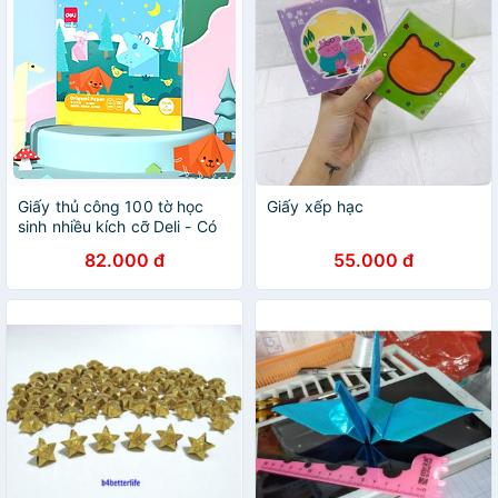
Giấy thủ công 100 tờ học
Giấy xếp hạc
sinh nhiều kích cỡ Deli - Có
khổ A4 , giấy gấp origami ,
82.000 đ
55.000 đ
giấy gấp hạc hoa động vật -
83631 / 83632 / 83633 /
83634