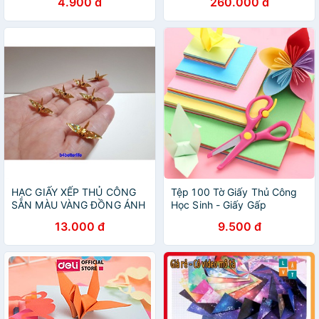
4.900 đ
260.000 đ
tờ) nhiều kích thước Happy
Home
HẠC GIẤY XẾP THỦ CÔNG
Tệp 100 Tờ Giấy Thủ Công
SẴN MÀU VÀNG ĐỒNG ÁNH
Học Sinh - Giấy Gấp
KIM
Origami, Gấp Hạc Hoa ( 10
13.000 đ
9.500 đ
màu tổng 100 tờ) Nhiều Kích
Thước Duashop