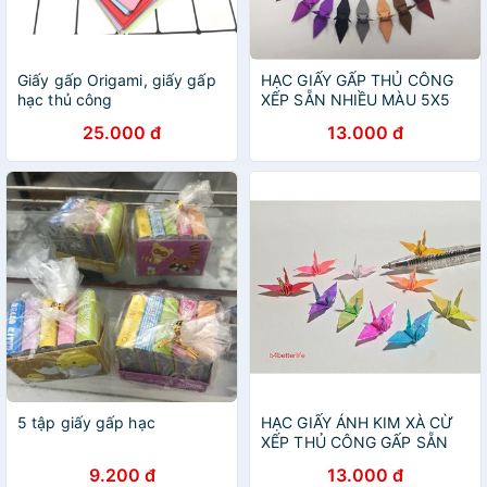
Giấy gấp Origami, giấy gấp
HẠC GIẤY GẤP THỦ CÔNG
hạc thủ công
XẾP SẴN NHIỀU MÀU 5X5
CM
25.000 đ
13.000 đ
5 tập giấy gấp hạc
HẠC GIẤY ÁNH KIM XÀ CỪ
XẾP THỦ CÔNG GẤP SẴN
NHIỀU MÀU
9.200 đ
13.000 đ