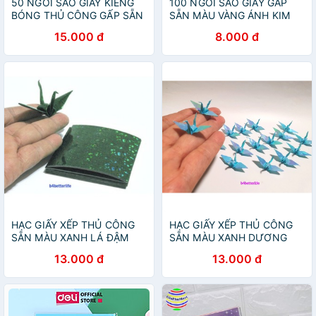
50 NGÔI SAO GIẤY KIẾNG
100 NGÔI SAO GIẤY GẤP
BÓNG THỦ CÔNG GẤP SẴN
SẴN MÀU VÀNG ÁNH KIM
15.000 đ
8.000 đ
HẠC GIẤY XẾP THỦ CÔNG
HẠC GIẤY XẾP THỦ CÔNG
SẴN MÀU XANH LÁ ĐẬM
SẴN MÀU XANH DƯƠNG
ÁNH KIM
NHẠT ÁNH KIM
13.000 đ
13.000 đ