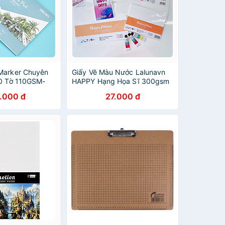
Marker Chuyên
Giấy Vẽ Màu Nước Lalunavn
30 Tờ 110GSM-
HAPPY Hạng Họa Sĩ 300gsm
10
A5,A4
.000 đ
27.000 đ