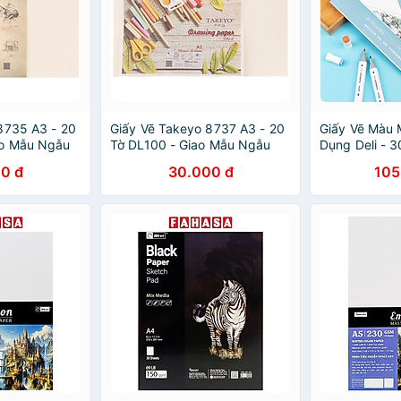
8735 A3 - 20
Giấy Vẽ Takeyo 8737 A3 - 20
Giấy Vẽ Màu 
ao Mẫu Ngẫu
Tờ DL100 - Giao Mẫu Ngẫu
Dụng Deli - 
Nhiên
73609 / 736
0 đ
30.000 đ
105