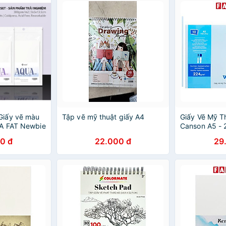
iấy vẽ màu
Tập vẽ mỹ thuật giấy A4
Giấy Vẽ Mỹ T
A FAT Newbie
Canson A5 - 
túi 8 tờ
0 đ
22.000 đ
29