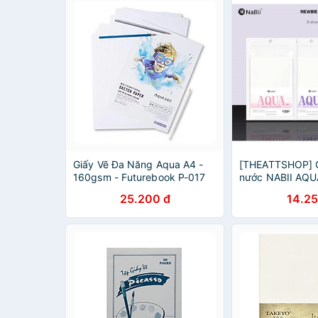
Giấy Vẽ Đa Năng Aqua A4 -
[THEATTSHOP] G
160gsm - Futurebook P-017
nước NABII AQU
(20Tờ/Xấp)
Set 300gsm - A6 
25.200 đ
14.25