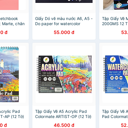
ketchbook
Giấy Dó vẽ màu nước A6, A5 -
Tập Giấy Vẽ 
t Marte, chân
Do paper for watercolor
200GMS 12 T
 trúc mỹ
0 đ
55.000 đ
53
- B12
Acrylic Pad
Tập Giấy Vẽ A5 Acrylic Pad
Tập Giấy Vẽ 
T-AP (12 Tờ)
Colormate ARTIST-OP (12 Tờ)
Pad Colorma
(24 Tờ)
0 đ
46.500 đ
52