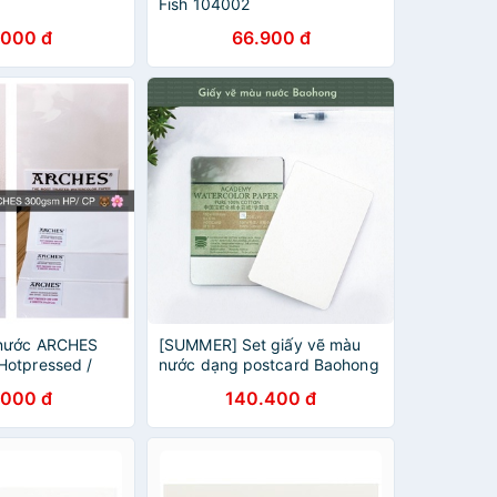
Fish 104002
.000 đ
66.900 đ
 nước ARCHES
[SUMMER] Set giấy vẽ màu
otpressed /
nước dạng postcard Baohong
.000 đ
140.400 đ