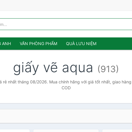
G ANH
VĂN PHÒNG PHẨM
QUÀ LƯU NIỆM
giấy vẽ aqua
(913)
á rẻ nhất tháng 08/2026. Mua chính hãng với giá tốt nhất, giao hàng 
COD