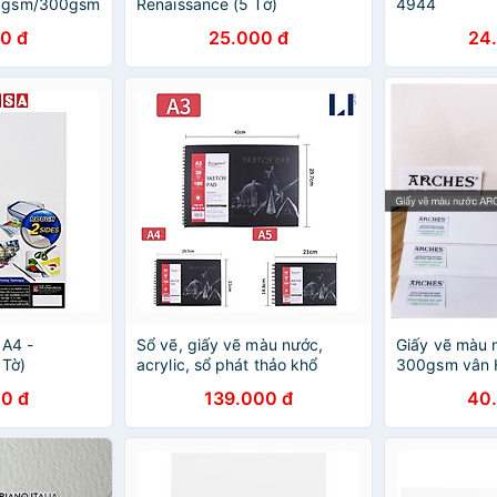
0gsm/300gsm
Renaissance (5 Tờ)
4944
0 đ
25.000 đ
24
 A4 -
Sổ vẽ, giấy vẽ màu nước,
Giấy vẽ màu
 Tờ)
acrylic, sổ phát thảo khổ
300gsm vân H
A3/A4/A5 Giorgione
Coldressed
0 đ
139.000 đ
40