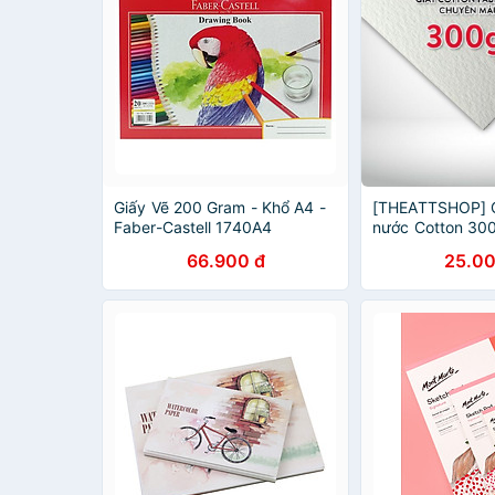
Giấy Vẽ 200 Gram - Khổ A4 -
[THEATTSHOP] G
Faber-Castell 1740A4
nước Cotton 30
FABRIANO cold 
66.900 đ
25.00