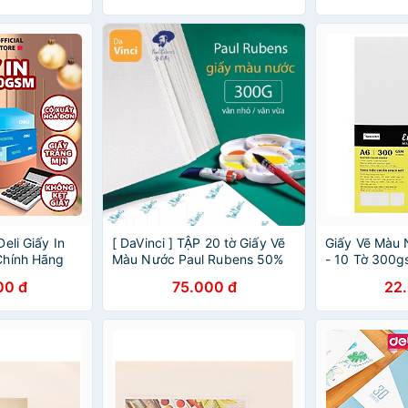
eli Giấy In
[ DaVinci ] TẬP 20 tờ Giấy Vẽ
Giấy Vẽ Màu 
Chính Hãng
Màu Nước Paul Rubens 50%
- 10 Tờ 300g
 Vẽ Chống Lóa
cotton ( 300gms ) khổ giấy
8462
00 đ
75.000 đ
22
A4 lỡ