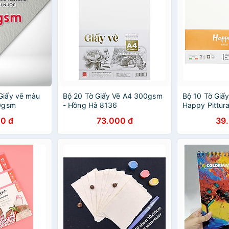
iấy vẽ màu
Bộ 20 Tờ Giấy Vẽ A4 300gsm
Bộ 10 Tờ Giấ
0gsm
- Hồng Hà 8136
Happy Pittu
pressed
0 đ
73.000 đ
39