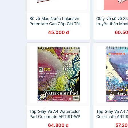
Sổ vẽ Màu Nước Lalunavn
GIấy vẽ sổ vẽ S
Potentate Cao Cấp Giá Tốt ,
truyền thần Mon
giấy vẽ màu nước chất lượng
dung ngành kiến
45.000 đ
60.50
tốt - B23
thuật -Lalunavn
Tập Giấy Vẽ A4 Watercolor
Tập Giấy Vẽ A4 
Pad Colormate ARTIST-WP
Colormate ARTIS
(24 Tờ)
64.800 đ
57.20