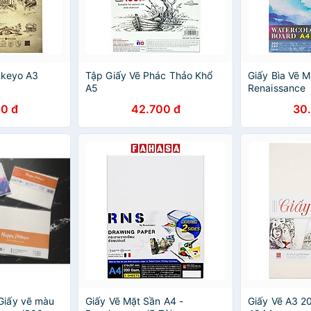
akeyo A3
Tập Giấy Vẽ Phác Thảo Khổ
Giấy Bìa Vẽ 
A5
Renaissance
0 đ
42.700 đ
30
iấy vẽ màu
Giấy Vẽ Mặt Sần A4 -
Giấy Vẽ A3 2