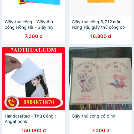
Giấy thủ công - Giấy thủ
Giấy thủ công 6,7,12 mầu
công Hồng Hà - Giấy mỹ
Hồng Hà, giấy thủ công có
thuật
Decan, giấy gấp hoa, giấy
7.000 đ
16.800 đ
học thủ công - Soleil Home
Handcrafted - Thủ Công :
Giấy thủ công có dính
Angel book
150.000 đ
7.000 đ