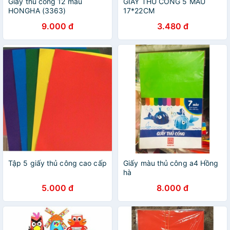
Giấy thủ công 12 màu
GIẤY THỦ CÔNG 5 MÀU
HONGHA (3363)
17*22CM
9.000 đ
3.480 đ
Tập 5 giấy thủ công cao cấp
Giấy màu thủ công a4 Hồng
hà
5.000 đ
8.000 đ