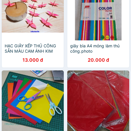
HẠC GIÂY XẾP THỦ CÔNG
giây bìa A4 mỏng làm thủ
SẴN MÀU CAM ÁNH KIM
công.photo
13.000 đ
20.000 đ