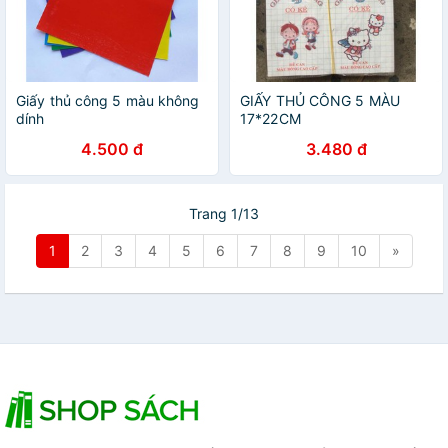
Giấy thủ công 5 màu không
GIẤY THỦ CÔNG 5 MÀU
dính
17*22CM
4.500 đ
3.480 đ
Trang 1/13
1
2
3
4
5
6
7
8
9
10
»