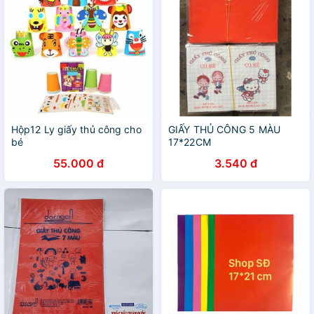
Hộp12 Ly giấy thủ công cho
GIẤY THỦ CÔNG 5 MÀU
bé
17*22CM
55.000 đ
3.540 đ