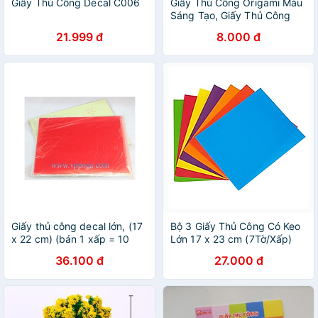
Giấy Thủ Công Decal C006
Giấy Thủ Công Origami Màu
Sáng Tạo, Giấy Thủ Công
Nhiều Màu Cho Bé
21.999 đ
8.000 đ
Giấy thủ công decal lớn, (17
Bộ 3 Giấy Thủ Công Có Keo
x 22 cm) (bán 1 xấp = 10
Lớn 17 x 23 cm (7Tờ/Xấp)
bịch)
36.100 đ
27.000 đ