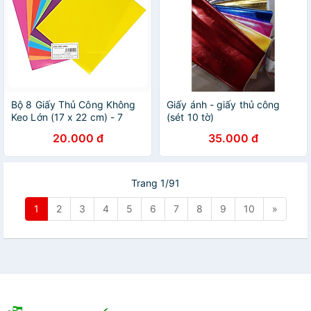
Bộ 8 Giấy Thủ Công Không
Giấy ánh - giấy thủ công
Keo Lớn (17 x 22 cm) - 7
(sét 10 tờ)
Tờ/Xấp
20.000 đ
35.000 đ
Trang 1/91
1
2
3
4
5
6
7
8
9
10
»