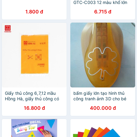
GTC-C003 12 màu khổ lớn
1.800 đ
6.715 đ
Giấy thủ công 6,7,12 mầu
bấm giấy lớn tạo hình thủ
Hồng Hà, giấy thủ công có
công tranh ảnh 3D cho bé
Decan, giấy gấp hoa, giấy
16.800 đ
400.000 đ
học thủ công - Soleil Home