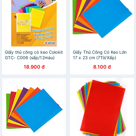
Giấy thủ công có keo Colokit
Giấy Thủ Công Có Keo Lớn
GTC- C006 (sấp/12màu)
17 x 23 cm (7Tờ/Xấp)
khổ lớn
18.900 đ
8.100 đ