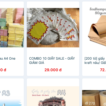
màu A4 One
COMBO 10 GIẤY SALE - GIẤY
[200 tờ] giấy 
GIẢM GIÁ
kraft nâu/ Gi
80gsm khổ A4
0 đ
29.000 đ
72
khẩu Nga