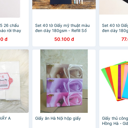
B5 26 chấu
Set 40 tờ Giấy mỹ thuật màu
Set 40 tờ Gi
áo rời thay
đen dày 180gsm - Refill Sổ
đen dày 180gs
MS 543
còng 14x19 cm (xấp xỉ A5)
còng 19x24 c
0 đ
50.100 đ
77
IẤY A
Giấy ăn Hà Nội hộp giấy
Giấy thủ công
Hồng Hà - Gi