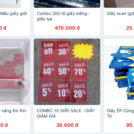
 Mẫu giấy giới
Combo 200 tờ giấy kiếng-
Giấy scan (gi
giấy lụa
0 đ
470.000 đ
25
 năng Kin Kin
COMBO 10 GIẤY SALE - GIẤY
Giấy ÉP Cứng
GIẢM GIÁ
Tờ
0 đ
30.000 đ
95