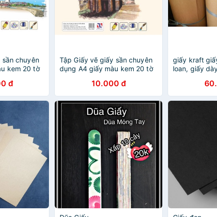
y sần chuyên
Tập Giấy vẽ giấy sần chuyên
giấy kraft gi
àu kem 20 tờ
dụng A4 giấy màu kem 20 tờ
loan, giấy dà
cứng
0 đ
10.000 đ
60