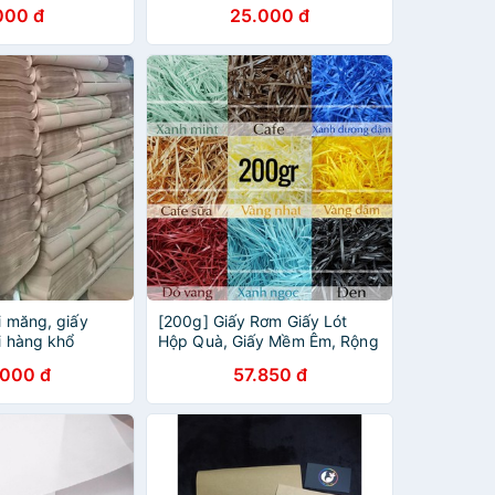
000 đ
25.000 đ
xi măng, giấy
[200g] Giấy Rơm Giấy Lót
ói hàng khổ
Hộp Quà, Giấy Mềm Êm, Rộng
3mm
.000 đ
57.850 đ