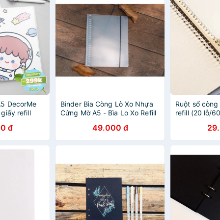
A5 DecorMe
Binder Bìa Còng Lò Xo Nhựa
Ruột sổ còng 
iấy refill
Cứng Mờ A5 - Bìa Lo Xo Refill
refill (20 lỗ/
ó thể thay
Giấy
0 đ
49.000 đ
29