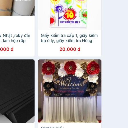
ấy Nhật ,roky đài
Giấy kiểm tra cấp 1, giấy kiểm
y, làm hộp rập
tra ô ly, giấy kiểm tra Hồng
Hà, giấy kiểm tra Campus
.000 đ
20.000 đ