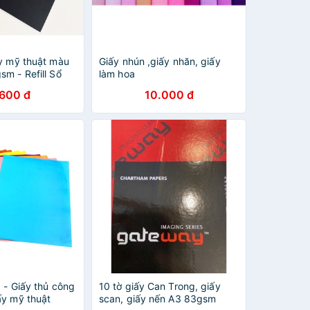
ấy mỹ thuật màu
Giấy nhún ,giấy nhăn, giấy
m - Refill Sổ
làm hoa
m (gần size B5)
.600 đ
10.000 đ
 - Giấy thủ công
10 tờ giấy Can Trong, giấy
ấy mỹ thuật
scan, giấy nến A3 83gsm