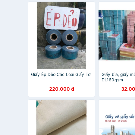
Giấy Ép Dẻo Các Loại Giấy Tờ
Giấy bìa, giấy 
DL160gsm
220.000 đ
32.00