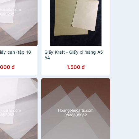
iấy can (tập 10
Giấy Kraft - Giấy xi măng A5
A4
.000 đ
1.500 đ