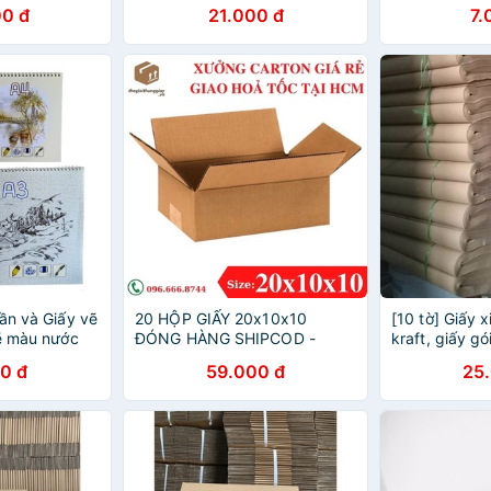
0 đ
21.000 đ
7.
ần và Giấy vẽ
20 HỘP GIẤY 20x10x10
[10 tờ] Giấy 
vẽ màu nước
ĐÓNG HÀNG SHIPCOD -
kraft, giấy g
, A4 giấy màu
Thùng giấy giá rẻ - Thùng
72x100cm
0 đ
59.000 đ
25
giấy có sẵn - Sỉ lẻ thùng giấy
- Xưởng thùng giấy