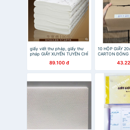
giấy viết thư pháp, giấy thư
10 HỘP GIẤY 20
pháp GIẤY XUYẾN TUYÊN CHỈ
CARTON ĐÓNG
MỎNG
SHIPCOD-Thùng g
89.100 đ
43.22
Thùng giấy có sẵ
giấy-Xưởng thùn