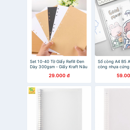
Set 10-40 Tờ Giấy Refill Đen
Sổ còng A4 B5 
Dày 300gsm - Giấy Kraft Nâu
còng nhựa cứng g
Dày 120gsm size B5 9 Lỗ
caro kẻ ngang c
29.000 đ
59.00
giấy