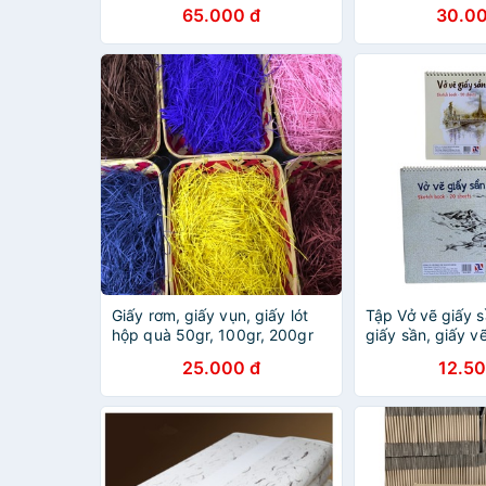
photo, giấy vẽ
65.000 đ
30.00
Giấy rơm, giấy vụn, giấy lót
Tập Vở vẽ giấy s
hộp quà 50gr, 100gr, 200gr
giấy sần, giấy 
chuyên dụng A3
25.000 đ
12.50
kem