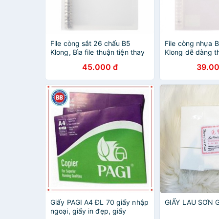
File còng sắt 26 chấu B5
File còng nhựa 
Klong, Bìa file thuận tiện thay
Klong dễ dàng th
giấy refill MS 549
ruột giấy refill 
45.000 đ
39.00
Giấy PAGI A4 ĐL 70 giấy nhập
GIẤY LAU SƠN G
ngoại, giấy in đẹp, giấy