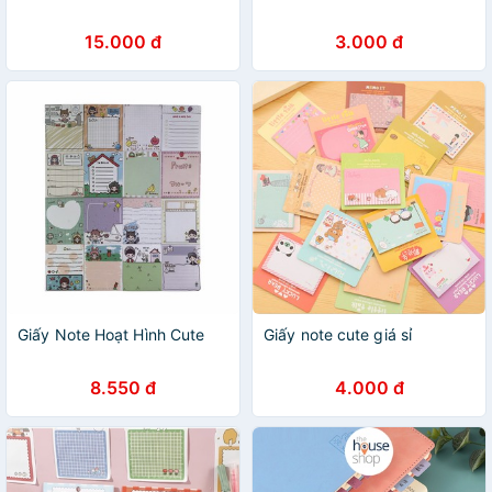
15.000 đ
3.000 đ
Giấy Note Hoạt Hình Cute
Giấy note cute giá sỉ
8.550 đ
4.000 đ