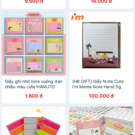
9.600 đ
16.000 đ
Giấy ghi nhớ note vuông dán
[HB GIFT] Giấy Note Cute
nhiều màu cute HANUTO
I'm Meme Note Hand 5g
GN02
1.800 đ
100.000 đ