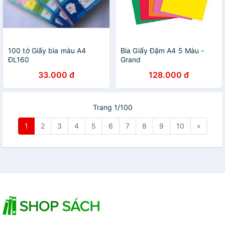
100 tờ Giấy bìa màu A4
Bìa Giấy Đậm A4 5 Màu -
ĐL160
Grand
33.000 đ
128.000 đ
Trang 1/100
1
2
3
4
5
6
7
8
9
10
»