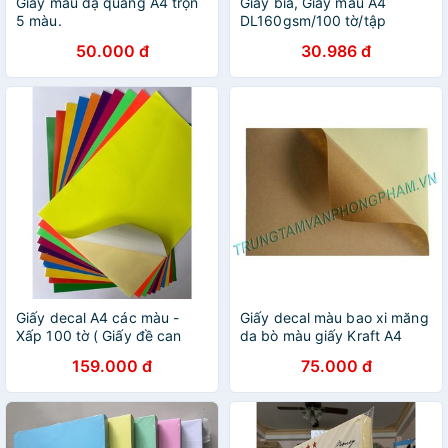
Giấy màu dạ quang A4 trộn
Giấy bìa, Giấy màu A4
5 màu.
DL160gsm/100 tờ/tập
50.000 đ
30.986 đ
Giấy decal A4 các màu -
Giấy decal màu bao xi măng
Xấp 100 tờ ( Giấy đề can
da bò màu giấy Kraft A4
màu)
159.000 đ
75.000 đ