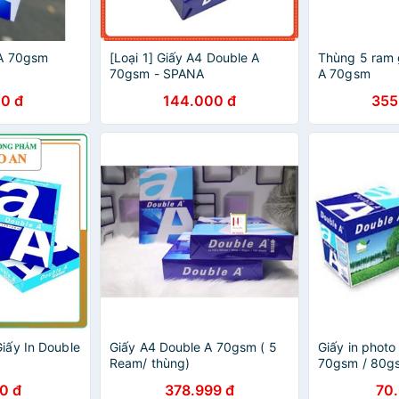
 A 70gsm
[Loại 1] Giấy A4 Double A
Thùng 5 ram 
70gsm - SPANA
A 70gsm
0 đ
144.000 đ
355
iấy In Double
Giấy A4 Double A 70gsm ( 5
Giấy in photo
Ream/ thùng)
70gsm / 80g
0 đ
378.999 đ
70