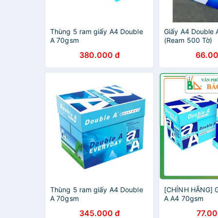
Thùng 5 ram giấy A4 Double
Giấy A4 Double
A 70gsm
(Ream 500 Tờ)
380.000 đ
66.00
Thùng 5 ram giấy A4 Double
[CHÍNH HÃNG] G
A 70gsm
A A4 70gsm
345.000 đ
77.00