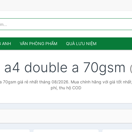
G ANH
VĂN PHÒNG PHẨM
QUÀ LƯU NIỆM
y a4 double a 70gsm
a 70gsm giá rẻ nhất tháng 08/2026. Mua chính hãng với giá tốt nhất
phí, thu hộ COD