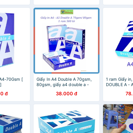
 A4-70Gsm [
Giấy In A4 Double A 70gsm,
1 ram Giấy in
]
80gsm, giấy a4 double a -
DOUBLE A - 
Thái Lan Chính Hãng (500 tờ)
0 đ
38.000 đ
78