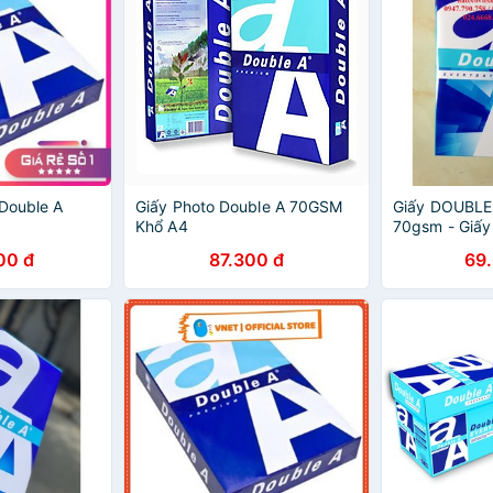
 Double A
Giấy Photo Double A 70GSM
Giấy DOUBLE 
Khổ A4
70gsm - Giấy 
00 đ
87.300 đ
69