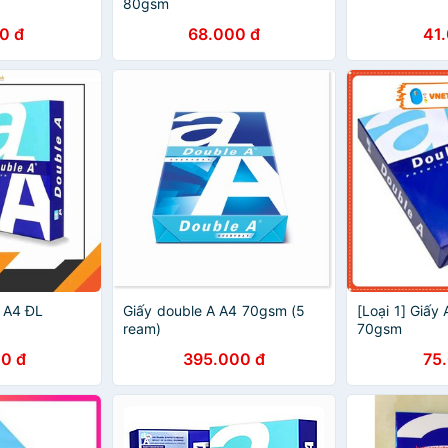
80gsm
0 đ
68.000 đ
41
A A4 ĐL
Giấy double A A4 70gsm (5
[Loại 1] Giấy
ream)
70gsm
0 đ
395.000 đ
75