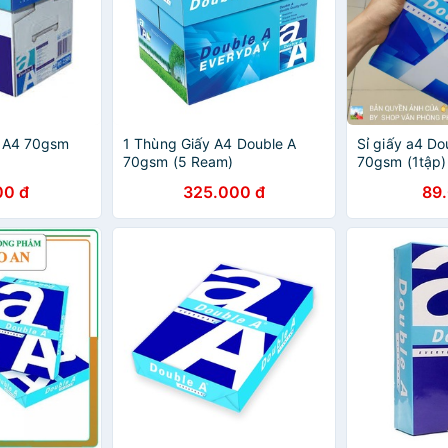
A A4 70gsm
1 Thùng Giấy A4 Double A
Sỉ giấy a4 D
70gsm (5 Ream)
70gsm (1tập)
00 đ
325.000 đ
89