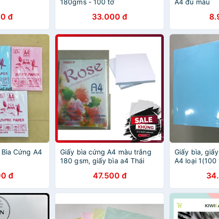
180gms - 100 tờ
A4 đủ màu
0 đ
33.000 đ
8.
 Bìa Cứng A4
Giấy bìa cứng A4 màu trắng
Giấy bìa, giấ
180 gsm, giấy bìa a4 Thái
A4 loại 1(100
ROSE 180gsm (100 tờ)
0 đ
47.500 đ
34