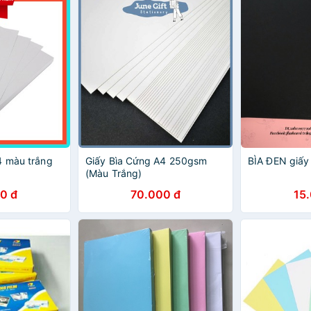
4 màu trắng
Giấy Bìa Cứng A4 250gsm
BÌA ĐEN giấy
(Màu Trắng)
0 đ
70.000 đ
15