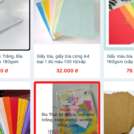
 Trắng, Bìa
Giấy bìa, giấy bìa cứng A4
Giấy màu bìa
ệp 180gsm
loại 1 đủ màu 100 tờ/xấp
160gsm (xấp 
0 đ
32.000 đ
79