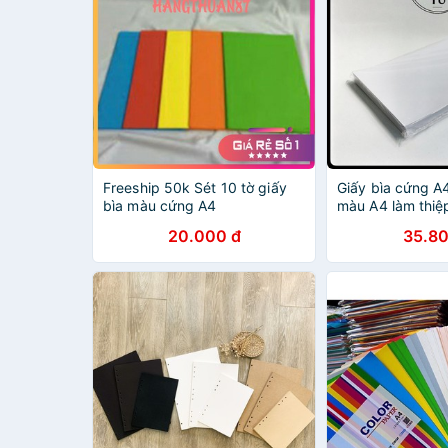
Freeship 50k Sét 10 tờ giấy
Giấy bìa cứng A4
bìa màu cứng A4
màu A4 làm thi
100 tờ/xấp
20.000 đ
35.80