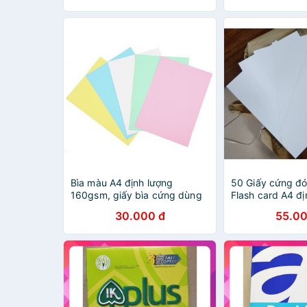
Bìa màu A4 định lượng
50 Giấy cứng đó
160gsm, giấy bìa cứng dùng
Flash card A4 đ
làm bìa sổ.
Gsm
30.000 đ
55.00