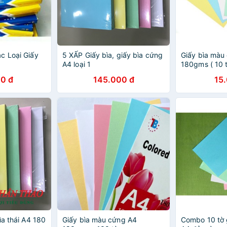
c Loại Giấy
5 XẤP Giấy bìa, giấy bìa cứng
Giấy bìa màu
A4 loại 1
180gms ( 10 t
0 đ
145.000 đ
15
ìa thái A4 180
Giấy bìa màu cứng A4
Combo 10 tờ 