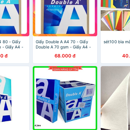
4 80 - Giấy
Giấy Double A A4 70 - Giấy
sét100 bìa m
 - Giấy A4 -
Double A 70 gsm - Giấy A4 -
y Photo A4 -
Giấy in A4 - Giấy Photo A4 -
0 đ
68.000 đ
40
Giấy Thái Lan