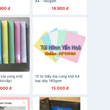
A4 - 160gsm
900 đ
19.900 đ
y bìa cứng khổ
10 tờ Giấy bìa cứng khổ A4
 tờ/xấp)
loại dày 160gsm
.000 đ
15.000 đ