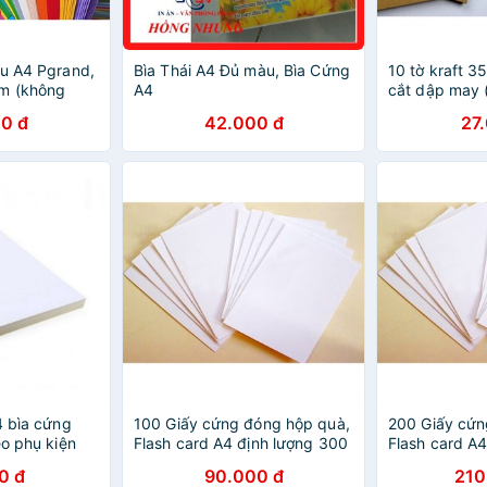
àu A4 Pgrand,
Bìa Thái A4 Đủ màu, Bìa Cứng
10 tờ kraft 3
sm (không
A4
cắt dập may (
ng)
cứng) khổ A4
0 đ
42.000 đ
27
4 bìa cứng
100 Giấy cứng đóng hộp quà,
200 Giấy cứn
eo phụ kiện
Flash card A4 định lượng 300
Flash card A
Gsm
Gsm
0 đ
90.000 đ
210