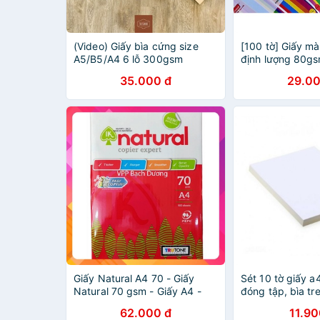
(Video) Giấy bìa cứng size
[100 tờ] Giấy m
A5/B5/A4 6 lỗ 300gsm
định lượng 80g
phải giấy bìa cứ
35.000 đ
29.00
Giấy Natural A4 70 - Giấy
Sét 10 tờ giấy a
Natural 70 gsm - Giấy A4 -
đóng tập, bìa tr
Giấy in A4 - Giấy Photo A4 -
62.000 đ
11.90
Giấy Indonesia