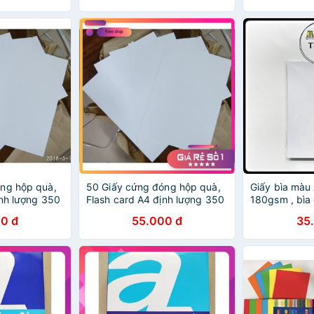
ng hộp quà,
50 Giấy cứng đóng hộp quà,
Giấy bìa màu
ịnh lượng 350
Flash card A4 định lượng 350
180gsm , bìa
Gsm
100 tờ/xấp
0 đ
55.000 đ
35