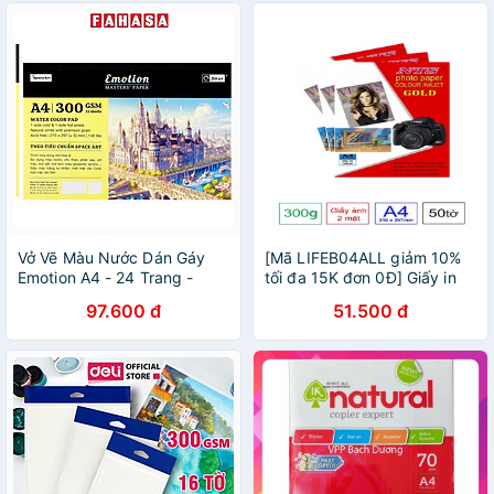
Vở Vẽ Màu Nước Dán Gáy
[Mã LIFEB04ALL giảm 10%
Emotion A4 - 24 Trang -
tối đa 15K đơn 0Đ] Giấy in
300gsm - Acmeliae 8460
ảnh NTS khổ A4 2 mặt đủ
97.600 đ
51.500 đ
định lượng 120-140-160-
210-230-260-300gsm