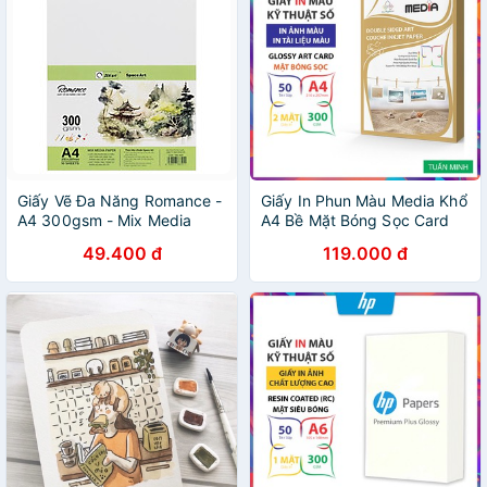
Giấy Vẽ Đa Năng Romance -
Giấy In Phun Màu Media Khổ
A4 300gsm - Mix Media
A4 Bề Mặt Bóng Sọc Card
Paper - Zen Art TMG 8389
(Glossy Art) Giấy 2 Mặt In
49.400 đ
119.000 đ
(10 Tờ)
Định Lượng 300gsm 50 tờ