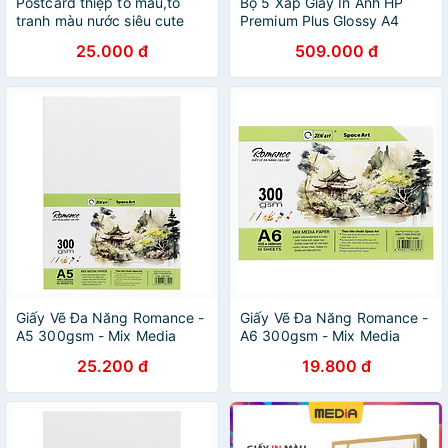
Postcard thiệp tô màu,tô
Bộ 5 Xấp Giấy In Ảnh HP
tranh màu nước siêu cute
Premium Plus Glossy A4
siêu dễ thương giấy
300gsm 20 Tờ x 5
25.000 đ
509.000 đ
300gsm, coldpress
Giấy Vẽ Đa Năng Romance -
Giấy Vẽ Đa Năng Romance -
A5 300gsm - Mix Media
A6 300gsm - Mix Media
Paper - Zen Art TMG 8389
Paper - Zen Art TMG 8389
25.200 đ
19.800 đ
(10 Tờ)
(10 Tờ)