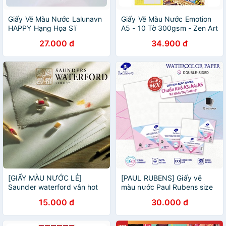
Giấy Vẽ Màu Nước Lalunavn
Giấy Vẽ Màu Nước Emotion
HAPPY Hạng Họa Sĩ
A5 - 10 Tờ 300gsm - Zen Art
300gsm A5,A4
8463
27.000 đ
34.900 đ
[GIẤY MÀU NƯỚC LẺ]
[PAUL RUBENS] Giấy vẽ
Saunder waterford vân hot
màu nước Paul Rubens size
pressed và cold pressed
A3 - 300gsm, 50% cotton
15.000 đ
30.000 đ
300gsm