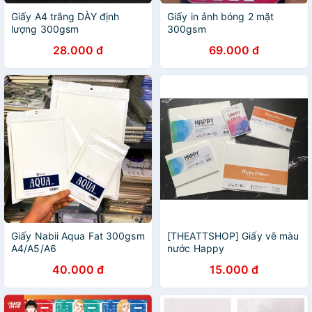
Giấy A4 trắng DÀY định
Giấy in ảnh bóng 2 mặt
lượng 300gsm
300gsm
28.000 đ
69.000 đ
Giấy Nabii Aqua Fat 300gsm
[THEATTSHOP] Giấy vẽ màu
A4/A5/A6
nước Happy
250gsm/300gsm
40.000 đ
15.000 đ