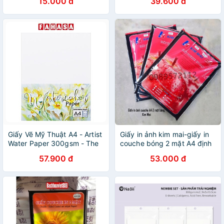
15.000 đ
39.600 đ
Giấy Vẽ Mỹ Thuật A4 - Artist
Giấy in ảnh kim mai-giấy in
Water Paper 300gsm - The
couche bóng 2 mặt A4 định
Sun (10 Tờ/Xấp)
lượng 140-160gsm-
57.900 đ
53.000 đ
200gsm-260-300gsm