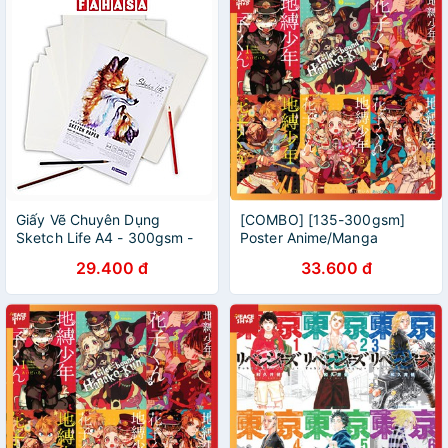
Giấy Vẽ Chuyên Dụng
[COMBO] [135-300gsm]
Sketch Life A4 - 300gsm -
Poster Anime/Manga
Futurebook P-014
Hanako Kun - Glossy Giấy
29.400 đ
33.600 đ
(10Tờ/Xấp)
Ảnh Bóng A4,A5