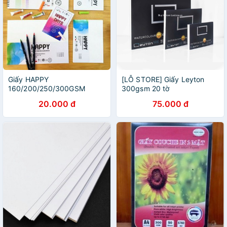
Giấy HAPPY
[LỖ STORE] Giấy Leyton
160/200/250/300GSM
300gsm 20 tờ
20.000 đ
75.000 đ