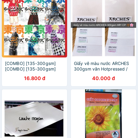
[COMBO] [135-300gsm]
Giấy vẽ màu nước ARCHES
[COMBO] [135-300gsm]
300gsm vân Hotpressed /
Poster Anime/Manga Tokyo
Coldressed
16.800 đ
40.000 đ
Revengers - Glossy Giấy Ảnh
Bóng A4,A5