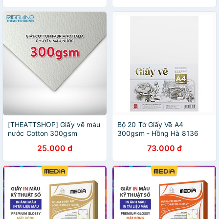
từ Ý
[THEATTSHOP] Giấy vẽ màu
Bộ 20 Tờ Giấy Vẽ A4
nước Cotton 300gsm
300gsm - Hồng Hà 8136
FABRIANO cold pressed
25.000 đ
73.000 đ