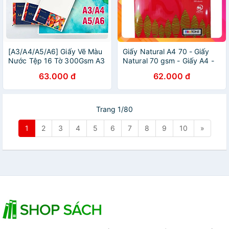
[A3/A4/A5/A6] Giấy Vẽ Màu
Giấy Natural A4 70 - Giấy
Nước Tệp 16 Tờ 300Gsm A3
Natural 70 gsm - Giấy A4 -
/ A4 / A5 / A6 Chuyên Dụng
Giấy in A4 - Giấy Photo A4 -
63.000 đ
62.000 đ
Hạng Hoạ Sĩ Watercolor
Giấy Indonesia
Paper Cao Cấp Finenolo Deli
- Dùng Cho Màu Nước
Gouache Acrylic Nhiều Cọ -
Trang 1/80
EC270
1
2
3
4
5
6
7
8
9
10
»