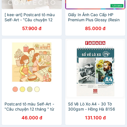
[ kee-art] Postcard tô màu
Giấy In Ảnh Cao Cấp HP
Self-Art - "Câu chuyện 12
Premium Plus Glossy (Resin
tháng " từ Chono.phm , có
Coated RC) 1 Mặt Siêu Bóng
57.900 đ
85.000 đ
lịch để bàn, giấy ColdPress,
A6 300gsm 50 Tờ
300gsm
Postcard tô màu Self-Art -
Sổ Vẽ Lò Xo A4 - 30 Tờ
"Câu chuyện 12 tháng " từ
300gsm - Hồng Hà 8156
Chono.phm, có lịch để bàn,
46.000 đ
131.100 đ
giấy ColdPress, 300gsm chủ
đề bình yên