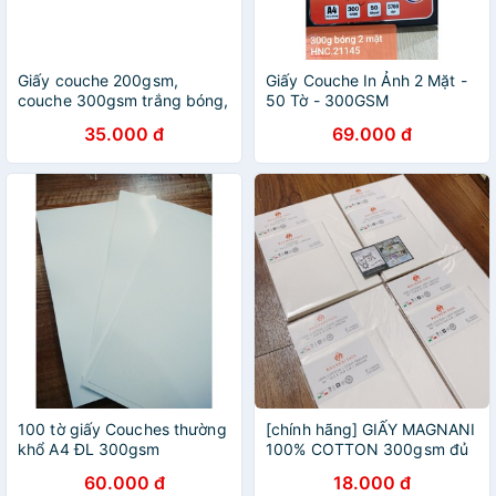
Giấy couche 200gsm,
Giấy Couche In Ảnh 2 Mặt -
couche 300gsm trắng bóng,
50 Tờ - 300GSM
mịn, láng
35.000 đ
69.000 đ
100 tờ giấy Couches thường
[chính hãng] GIẤY MAGNANI
khổ A4 ĐL 300gsm
100% COTTON 300gsm đủ
vân HOT/ COLD/ ROUGH và
60.000 đ
18.000 đ
MIX MEDIA 300gsm student