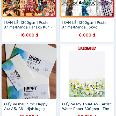
[BÁN LẺ] [300gsm] Poster
[BÁN LẺ] [300gsm] Poster
Anime/Manga Hanako Kun -
Anime/Manga Tokyo
Glossy Giấy Ảnh Bóng A4,A5
Revengers - Glossy Giấy Ảnh
16.000 đ
8.000 đ
Bóng A4,A5
Giấy vẽ màu nước Happy
Giấy Vẽ Mỹ Thuật A5 - Artist
A4/ A5/ A6 - định lượng
Water Paper 300gsm - The
300gsm- tập 10 tờ
Sun (10 Tờ/Xấp)