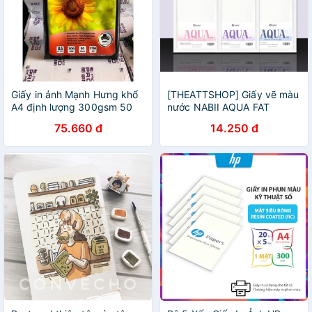
Giấy in ảnh Mạnh Hưng khổ
[THEATTSHOP] Giấy vẽ màu
A4 định lượng 300gsm 50
nước NABII AQUA FAT
tờ/tập, giấy in Couche bóng
Newbie Set 300gsm - A6 túi
75.660 đ
14.250 đ
2 mặt
8 tờ