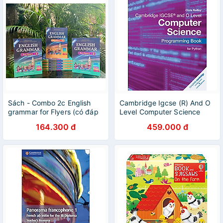
Sách - Combo 2c English
Cambridge Igcse (R) And O
grammar for Flyers (có đáp
Level Computer Science
án)
Programming Book For
164.300 đ
459.000 đ
Python