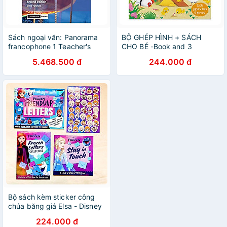
Sách ngoại văn: Panorama
BỘ GHÉP HÌNH + SÁCH
francophone 1 Teacher's
CHO BÉ -Book and 3
Resource With Cambridge
Jigsaws: On the Farm
5.468.500 đ
244.000 đ
Elevate: French ab Initio for
the IB Diploma (French
Edition)
Bộ sách kèm sticker công
chúa băng giá Elsa - Disney
Frozen: Friendship Letters
224.000 đ