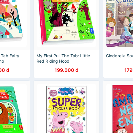
 Tab Fairy
My First Pull The Tab: Little
Cinderella S
umb
Red Riding Hood
00 đ
199.000 đ
179