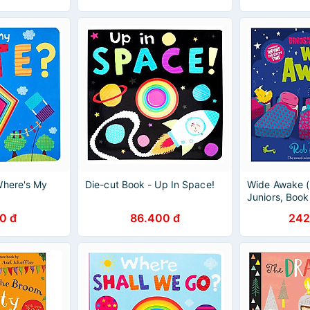
Where's My
Die-cut Book - Up In Space!
Wide Awake (
Juniors, Book
0 đ
86.400 đ
242