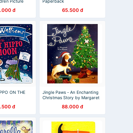
dren Picture
Paperback
 English UK -
.000 đ
65.500 đ
ăn
IPPO ON THE
Jingle Paws - An Enchanting
Christmas Story by Margaret
Wise Brown
.500 đ
88.000 đ