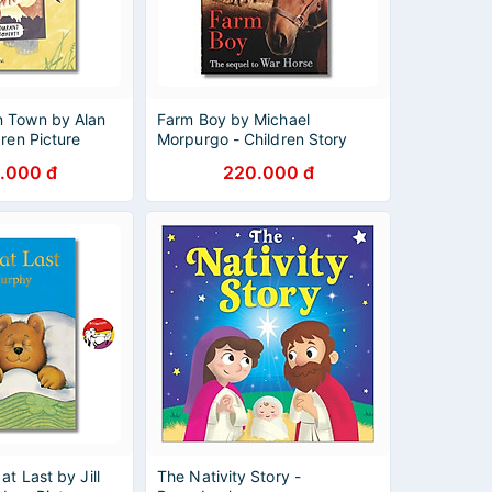
 Town by Alan
Farm Boy by Michael
dren Picture
Morpurgo - Children Story
 English UK -
Picture book in English - Sách
.000 đ
220.000 đ
ăn
Ngoại Văn Nhập Khẩu
t Last by Jill
The Nativity Story -