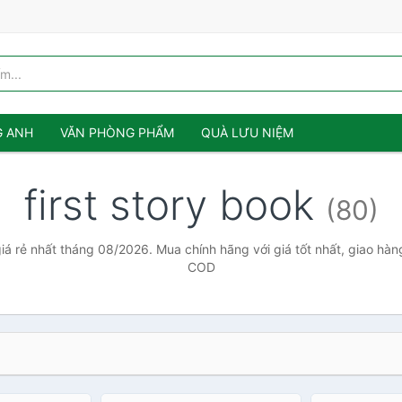
G ANH
VĂN PHÒNG PHẨM
QUÀ LƯU NIỆM
first story book
(80)
giá rẻ nhất tháng 08/2026. Mua chính hãng với giá tốt nhất, giao hàn
COD