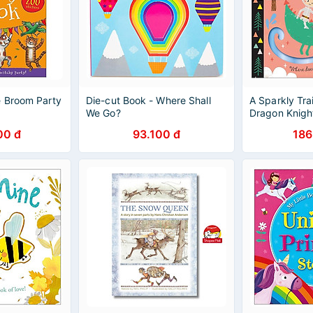
 Broom Party
Die-cut Book - Where Shall
A Sparkly Tra
We Go?
Dragon Knigh
00 đ
93.100 đ
186