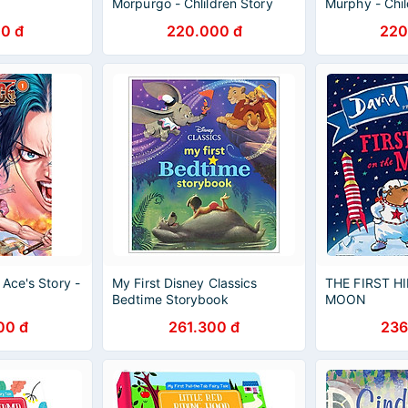
Morpurgo - Chlildren Story
Murphy - Chil
book in English - Sách Ngoại
Story book in
0 đ
220.000 đ
220
Văn Nhập Khẩu
Sách Ngoại V
Ace's Story -
My First Disney Classics
THE FIRST H
Bedtime Storybook
MOON
00 đ
261.300 đ
236