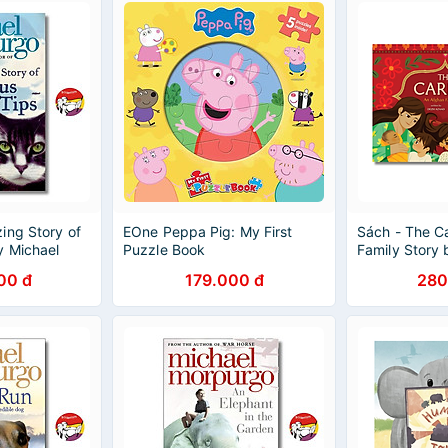
ing Story of
EOne Peppa Pig: My First
Sách - The C
y Michael
Puzzle Book
Family Story
dren Story
Children's Pi
00 đ
179.000 đ
280
Family Book