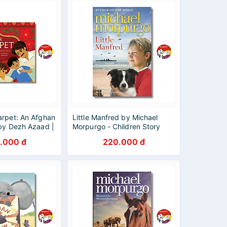
arpet: An Afghan
Little Manfred by Michael
 by Dezh Azaad |
Morpurgo - Children Story
cture Book -
Picture book in English - Sách
.000 đ
220.000 đ
Ngoại Văn