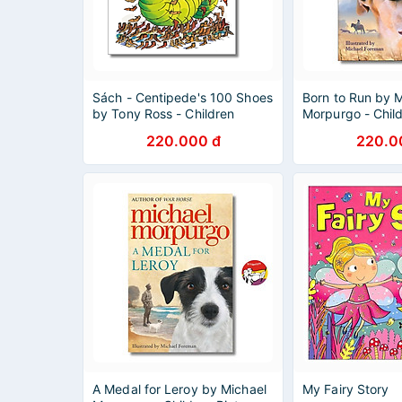
Sách - Centipede's 100 Shoes
Born to Run by 
by Tony Ross - Children
Morpurgo - Chil
Picture Story book in English -
book in English 
220.000 đ
220.0
Sách Ngoại Văn
Văn Nhập Khẩu
A Medal for Leroy by Michael
My Fairy Story