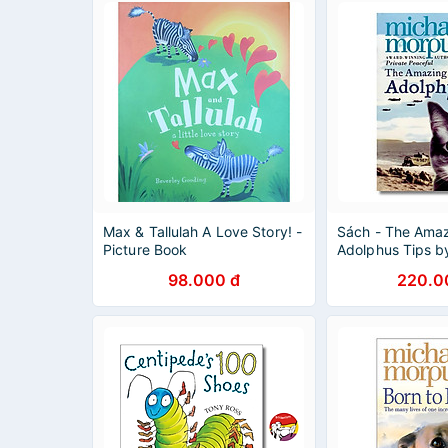
Max & Tallulah A Love Story! -
Sách - The Amaz
Picture Book
Adolphus Tips b
Morpurgo - Chil
98.000 đ
220.0
book in English