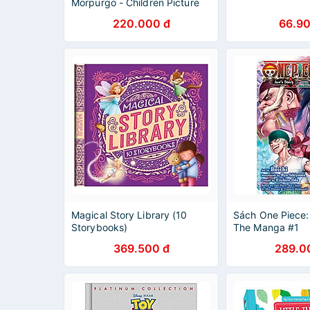
Morpurgo - Children Picture
Story book in English - Sách
220.000 đ
66.90
Ngoại Văn
Magical Story Library (10
Sách One Piece: 
Storybooks)
The Manga #1
369.500 đ
289.0