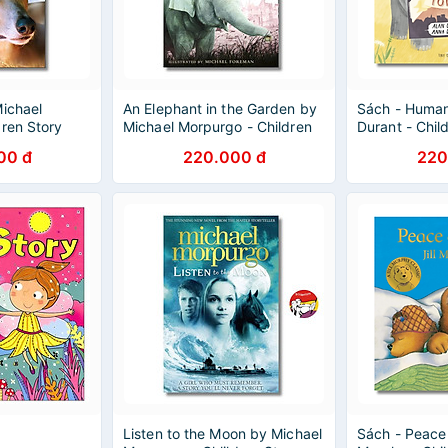
Michael
An Elephant in the Garden by
Sách - Human
dren Story
Michael Morpurgo - Children
Durant - Chil
- Sách Ngoại
Story book in English - Sách
Story book in
00 đ
220.000 đ
220
Ngoại Văn
Sách Ngoại V
Listen to the Moon by Michael
Sách - Peace a