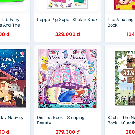
 Tab Fairy
Peppa Pig Super Sticker Book
The Amazing
ks And The
Book
00 đ
329.000 đ
104
kly Nativity
Die-cut Book - Sleeping
Sách - The N
Beauty
Book: 40 activ
outdoors - DK
00 đ
279.300 đ
280
in English