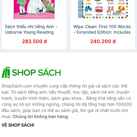
Sách thiếu nhi tiếng Anh -
Wipe Clean: First 100 Words
Usborne Young Reading
- Extended Edition: Includes
Series One : Stories of
Wipe-Clean Pen
283.500 đ
240.200 đ
Princes and Princesses + CD
ShopSach.com chuyên cung cấp thông tin giá cả sách các thể
loại. Từ sách tiếng anh, tiểu thuyết, học tập, sách trẻ em, truyện
tranh, truyện trinh thám, sách giao khoa... Bằng khả năng sẵn có
cùng sự nỗ lực không ngừng, chúng tôi đã tổng hợp hơn 100000
đầu sách, giúp bạn có thể so sánh giá, tìm giá rẻ nhất trước khi
mua.
Chúng tôi không bán hàng.
VỀ SHOP SÁCH!