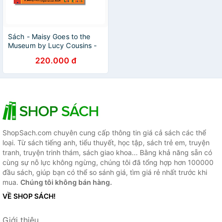
Sách - Maisy Goes to the
Museum by Lucy Cousins -
Children Picture Story book
220.000 đ
in English - Ngoại Văn
ShopSach.com chuyên cung cấp thông tin giá cả sách các thể
loại. Từ sách tiếng anh, tiểu thuyết, học tập, sách trẻ em, truyện
tranh, truyện trinh thám, sách giao khoa... Bằng khả năng sẵn có
cùng sự nỗ lực không ngừng, chúng tôi đã tổng hợp hơn 100000
đầu sách, giúp bạn có thể so sánh giá, tìm giá rẻ nhất trước khi
mua.
Chúng tôi không bán hàng.
VỀ SHOP SÁCH!
Giới thiệu