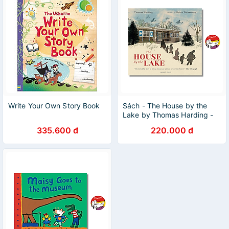
Write Your Own Story Book
Sách - The House by the
Lake by Thomas Harding -
Children Picture Story book
335.600 đ
220.000 đ
in English - Ngoại Văn