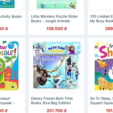
Activity Books
Little Wonders Puzzle Slider
100 Limited E
d
Books - Jungle Animals
My Busy Boo
00 đ
159.000 đ
269
kosaur!
Disney Frozen Bath Time
Go To Sleep, 
Squeak -
Books (Eva Bag Edition)
Squash Squea
Books)
00 đ
201.700 đ
191