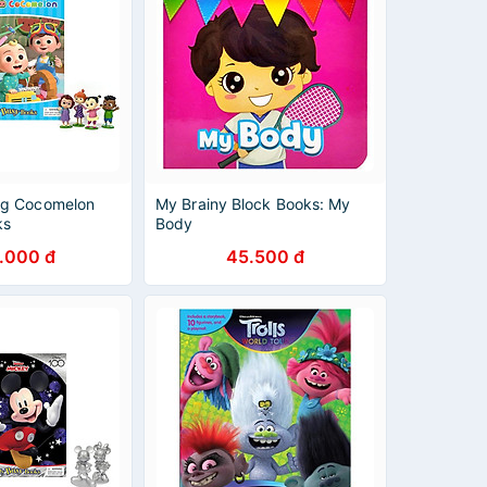
g Cocomelon
My Brainy Block Books: My
ks
Body
.000 đ
45.500 đ