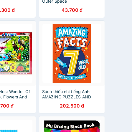
Outer Space
.300 đ
43.700 đ
zles: Wonder Of
Sách thiếu nhi tiếng Anh:
s, Flowers And
AMAZING PUZZLES AND
QUIZZES FOR EVERY 7 YEAR
.700 đ
202.500 đ
OLD