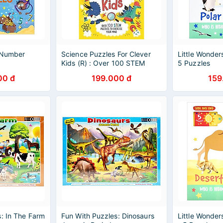
 Number
Science Puzzles For Clever
Little Wonders
Kids (R) : Over 100 STEM
5 Puzzles
Puzzles To Exercise Your Mind
00 đ
199.000 đ
159
: In The Farm
Fun With Puzzles: Dinosaurs
Little Wonder