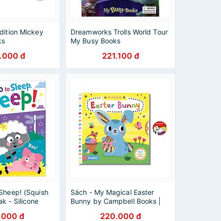
dition Mickey
Dreamworks Trolls World Tour
ks
My Busy Books
.000 đ
221.100 đ
Sheep! (Squish
Sách - My Magical Easter
k - Silicone
Bunny by Campbell Books |
English Children's Picture
.000 đ
220.000 đ
Book - Activity Book