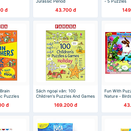
Jurassic Period
- 5 Puzzles
0 đ
43.700 đ
149
Brain
Sách ngoại văn: 100
Fun With Puz
ic Puzzles
Children's Puzzles And Games
Nature - Bird
- Holiday
Insects
00 đ
169.200 đ
43