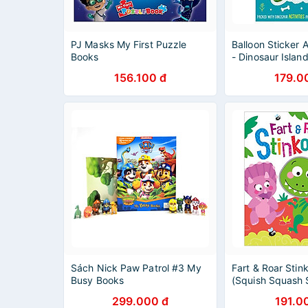
PJ Masks My First Puzzle
Balloon Sticker 
Books
- Dinosaur Islan
156.100 đ
179.0
Sách Nick Paw Patrol #3 My
Fart & Roar Stin
Busy Books
(Squish Squash 
Silicone Books)
299.000 đ
191.0