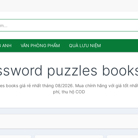
G ANH
VĂN PHÒNG PHẨM
QUÀ LƯU NIỆM
ssword puzzles boo
s books giá rẻ nhất tháng 08/2026. Mua chính hãng với giá tốt nhấ
phí, thu hộ COD