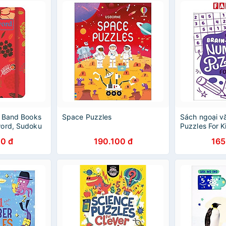
e Band Books
Space Puzzles
Sách ngoại vă
word, Sudoku
Puzzles For 
Puzzles
0 đ
190.100 đ
165