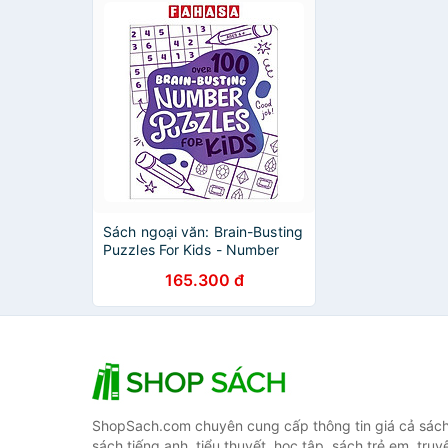
Sách ngoại văn: Brain-Busting
Puzzles For Kids - Number
Puzzles
165.300 đ
ShopSach.com chuyên cung cấp thông tin giá cả sách 
sách tiếng anh, tiểu thuyết, học tập, sách trẻ em, truy