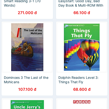
Smart Reading 3-1 (70
Easystart: Good Day, Bad
Words)
Day Book & Multi-ROM With
MP3 Pack (Pearson English
271.000 đ
66.100 đ
Active Readers)
Dominoes 3 The Last of the
Dolphin Readers Level 3:
Mohicans
Things That Fly
107.100 đ
68.600 đ