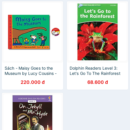
Sách - Maisy Goes to the
Dolphin Readers Level 3:
Museum by Lucy Cousins -
Let's Go To The Rainforest
Children Picture Story book
220.000 đ
68.600 đ
in English - Ngoại Văn