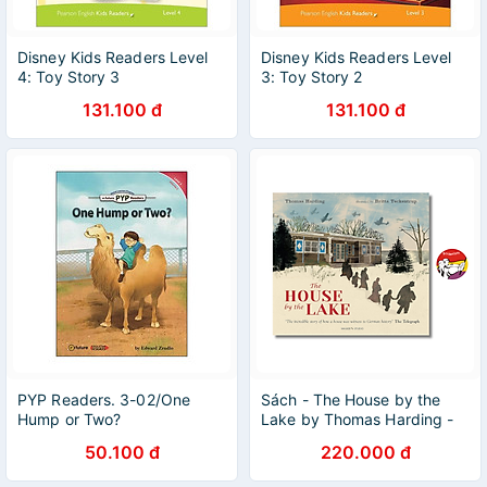
Disney Kids Readers Level
Disney Kids Readers Level
4: Toy Story 3
3: Toy Story 2
131.100 đ
131.100 đ
PYP Readers. 3-02/One
Sách - The House by the
Hump or Two?
Lake by Thomas Harding -
Children Picture Story book
50.100 đ
220.000 đ
in English - Ngoại Văn