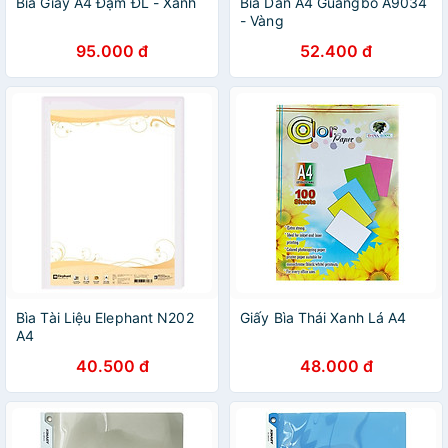
Bìa Giấy A4 Đậm ĐL - Xanh
Bìa Dán A4 Guangbo A9034
- Vàng
95.000 đ
52.400 đ
Bìa Tài Liệu Elephant N202
Giấy Bìa Thái Xanh Lá A4
A4
40.500 đ
48.000 đ