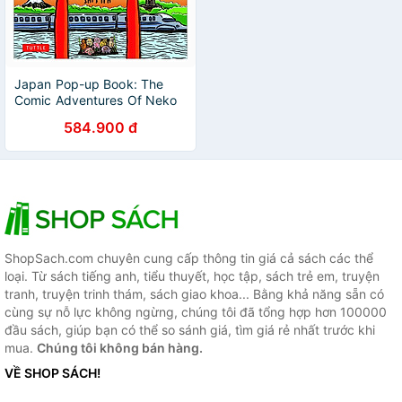
Japan Pop-up Book: The
Comic Adventures Of Neko
The Cat (Visit Japan's Most
584.900 đ
Famous Sights From Kyoto
To Kamakura)
ShopSach.com chuyên cung cấp thông tin giá cả sách các thể
loại. Từ sách tiếng anh, tiểu thuyết, học tập, sách trẻ em, truyện
tranh, truyện trinh thám, sách giao khoa... Bằng khả năng sẵn có
cùng sự nỗ lực không ngừng, chúng tôi đã tổng hợp hơn 100000
đầu sách, giúp bạn có thể so sánh giá, tìm giá rẻ nhất trước khi
mua.
Chúng tôi không bán hàng.
VỀ SHOP SÁCH!