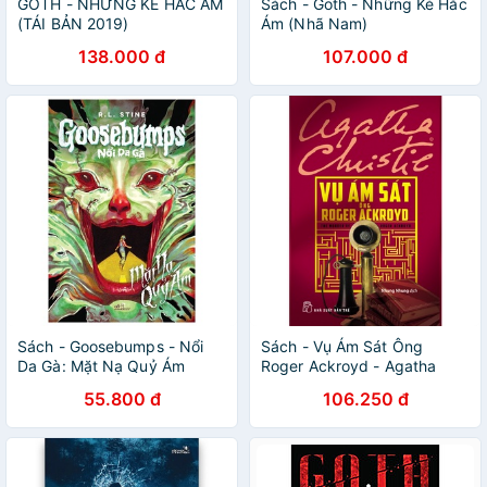
GOTH - NHỮNG KẺ HẮC ÁM
Sách - Goth - Những Kẻ Hắc
(TÁI BẢN 2019)
Ám (Nhã Nam)
138.000 đ
107.000 đ
Sách - Goosebumps - Nổi
Sách - Vụ Ám Sát Ông
Da Gà: Mặt Nạ Quỷ Ám
Roger Ackroyd - Agatha
Christie
55.800 đ
106.250 đ