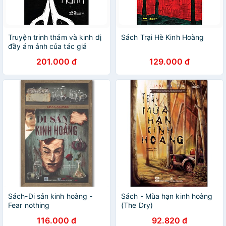
Truyện trinh thám và kinh dị
Sách Trại Hè Kinh Hoàng
đầy ám ảnh của tác giả
Higashino Keigo - Bạch dạ
201.000 đ
129.000 đ
hành
Sách-Di sản kinh hoàng -
Sách - Mùa hạn kinh hoàng
Fear nothing
(The Dry)
116.000 đ
92.820 đ