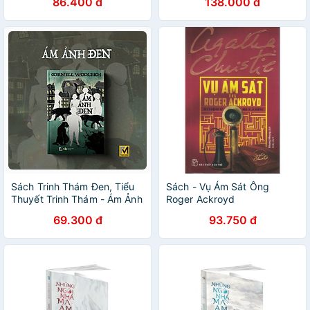
86.400 đ
138.000 đ
Sách Trinh Thám Đen, Tiểu
Sách - Vụ Ám Sát Ông
Thuyết Trinh Thám - Ám Ảnh
Roger Ackroyd
Đen (Tái Bản) - Cornell
69.300 đ
93.750 đ
Woolrich - Phúc Minh Books