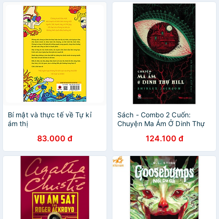
Bí mật và thực tế về Tự kỉ
Sách - Combo 2 Cuốn:
ám thị
Chuyện Ma Ám Ở Dinh Thự
Hill - The Haunting Of Hill
83.000 đ
124.100 đ
House + Chuyện Ma Ám Ở
Trang Viên Bly - The Tur