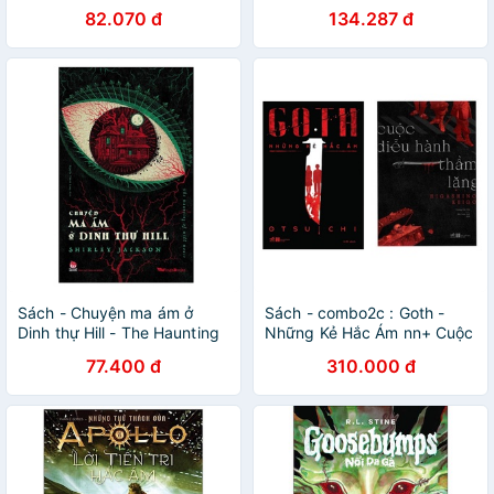
82.070 đ
134.287 đ
Sách - Chuyện ma ám ở
Sách - combo2c : Goth -
Dinh thự Hill - The Haunting
Những Kẻ Hắc Ám nn+ Cuộc
of Hill House
diễu hành thầm lặng nn
77.400 đ
310.000 đ