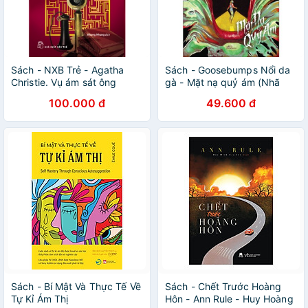
Sách - NXB Trẻ - Agatha
Sách - Goosebumps Nổi da
Christie. Vụ ám sát ông
gà - Mặt nạ quỷ ám (Nhã
Roger Ackroyd
Nam)
100.000 đ
49.600 đ
Sách - Bí Mật Và Thực Tế Về
Sách - Chết Trước Hoàng
Tự Kỉ Ám Thị
Hôn - Ann Rule - Huy Hoàng