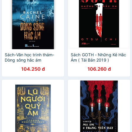
Sách-Văn học trinh thám-
Sách GOTH - Những Kẻ Hắc
Dòng sông hắc ám
Ám ( Tái Bản 2019 )
104.250 đ
106.260 đ