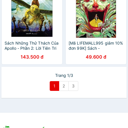
Sách Những Thử Thách Của
[Mã LIFEMALL995 giảm 10%
Apollo - Phần 2: Lời Tiên Tri
đơn 99K] Sách -
Hắc Ám (Tái Bản)
Goosebumps Nổi da gà -
143.500 đ
49.600 đ
Mặt nạ quỷ ám
Trang 1/3
1
2
3