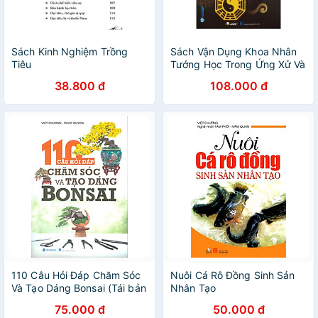
Sách Kinh Nghiệm Trồng
Sách Vận Dụng Khoa Nhân
Tiêu
Tướng Học Trong Ứng Xử Và
Quản Lý ( Tái Bản )
38.800 đ
108.000 đ
110 Câu Hỏi Đáp Chăm Sóc
Nuôi Cá Rô Đồng Sinh Sản
Và Tạo Dáng Bonsai (Tái bản
Nhân Tạo
lần 5) - Việt Chương, Phúc
75.000 đ
50.000 đ
Nguyên