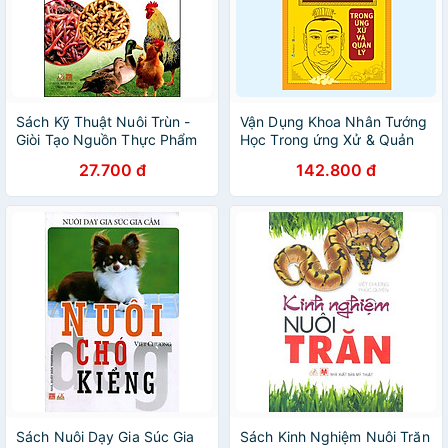
Sách Kỹ Thuật Nuôi Trùn -
Vận Dụng Khoa Nhân Tướng
Giòi Tạo Nguồn Thực Phẩm
Học Trong ứng Xử & Quản
Bổ Dưỡng Cho Gia Cầm - Gia
Lý - Vanlangbooks
27.700 đ
142.800 đ
Súc (Tái Bản 2016)
Sách Nuôi Dạy Gia Súc Gia
Sách Kinh Nghiệm Nuôi Trăn