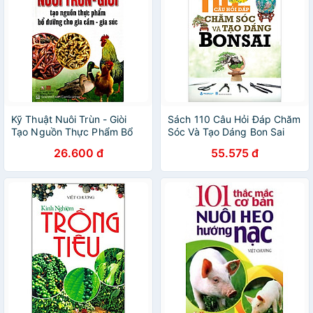
Kỹ Thuật Nuôi Trùn - Giòi
Sách 110 Câu Hỏi Đáp Chăm
Tạo Nguồn Thực Phẩm Bổ
Sóc Và Tạo Dáng Bon Sai
Dưỡng Cho Gia Cầm - Gia
26.600 đ
55.575 đ
Súc - Vanlangbooks