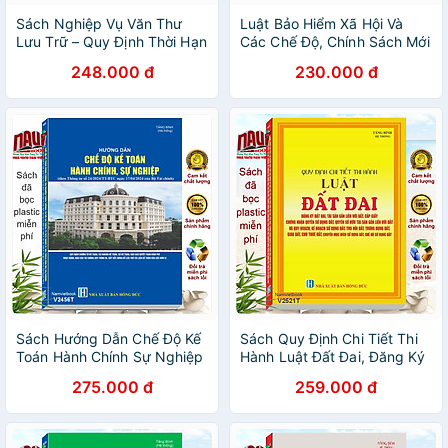
Sách Nghiệp Vụ Văn Thư
Luật Bảo Hiểm Xã Hội Và
Lưu Trữ – Quy Định Thời Hạn
Các Chế Độ, Chính Sách Mới
Bảo Quản Hồ Sơ, Tài Liệu
Về Bảo Hiểm Xã Hội Được Áp
248.000 đ
230.000 đ
Hình Thành Trong Hoạt
Dụng Từ Năm 2021
Động Của Cơ Quan, Tổ
Chức, Doanh Nghiệp -
V2254T
Sách Hướng Dẫn Chế Độ Kế
Sách Quy Định Chi Tiết Thi
Toán Hành Chính Sự Nghiệp
Hành Luật Đất Đai, Đăng Ký
theo Thông tư 24/2024/TT-
Đất Đai, Tài Sản Gắn Liền Với
275.000 đ
259.000 đ
BTC (V2456T)
Đất, Cấp Giấy Chứng Nhận
Quyền Sử Dụng Đất -
V2521T