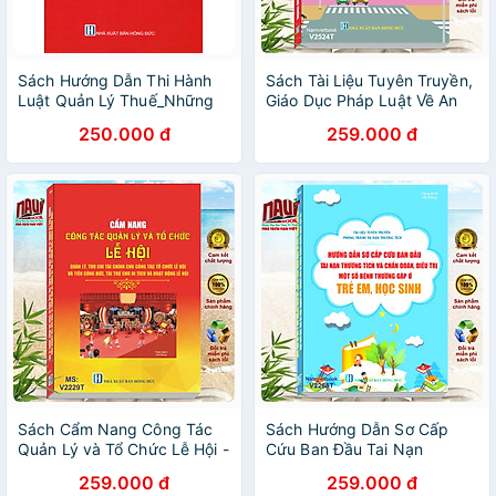
Sách Hướng Dẫn Thi Hành
Sách Tài Liệu Tuyên Truyền,
Luật Quản Lý Thuế_Những
Giáo Dục Pháp Luật Về An
Quy Định Mới Về Sử Dụng
Toàn Giao Thông Đường Bộ
250.000 đ
259.000 đ
Hóa Đơn, Chứng Từ Và Xử
Trong Nhà Trường (V2524T)
Phạt Vi Phạm Hành Chính
Trong Lĩnh Vực Thuế, Hóa
Đơn, Hải Quan
Sách Cẩm Nang Công Tác
Sách Hướng Dẫn Sơ Cấp
Quản Lý và Tổ Chức Lễ Hội -
Cứu Ban Đầu Tai Nạn
Quản Lý Thu Chi Tài Chính
Thương Tích và Chẩn Đoán,
259.000 đ
259.000 đ
Cho Công Tác Tổ Chức Lễ
Đièu Trị Một Số Bệnh