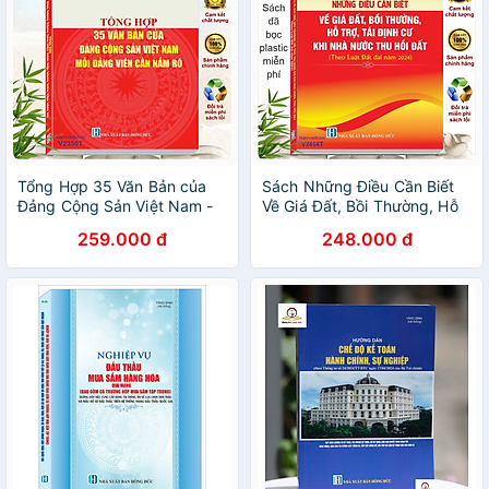
Tổng Hợp 35 Văn Bản của
Sách Những Điều Cần Biết
Đảng Cộng Sản Việt Nam -
Về Giá Đất, Bồi Thường, Hỗ
Mỗi Đảng Viên Cần Nắm Rõ
Trợ, Tái Định Cư Khi Nhà
259.000 đ
248.000 đ
(V2350T)
Nước Thu Hồi Đất theo Luật
Đất Đai năm 2024 - V2464T