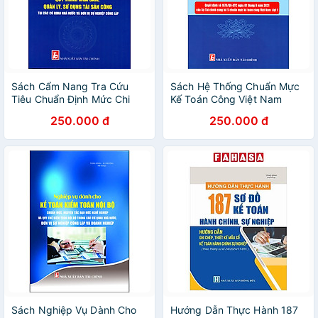
Sách Cẩm Nang Tra Cứu
Sách Hệ Thống Chuẩn Mực
Tiêu Chuẩn Định Mức Chi
Kế Toán Công Việt Nam
Tiêu Áp Dụng Trong Các Cơ
250.000 đ
250.000 đ
Quan Đơn Vị Hành Chính Sự
Nghiệp
Sách Nghiệp Vụ Dành Cho
Hướng Dẫn Thực Hành 187