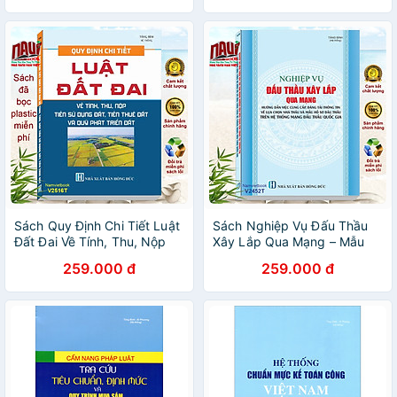
Hội và Tiền Công Đức, Tài
Thường Gặp Ở Trẻ Em, Học
Trợ Cho Di Tích và Hoạt
Sinh - V2268T
Động Lễ Hội - V2229T
Sách Quy Định Chi Tiết Luật
Sách Nghiệp Vụ Đấu Thầu
Đất Đai Về Tính, Thu, Nộp
Xây Lắp Qua Mạng – Mẫu
Tiền Sử Dụng Đất, Tiền Thuê
Hồ Sơ Đấu Thầu - Thông tư
259.000 đ
259.000 đ
Đất Và Quỹ Phát Triển Đất
01/2024/TT-BKHĐT
(V2516T)
(V2452T)