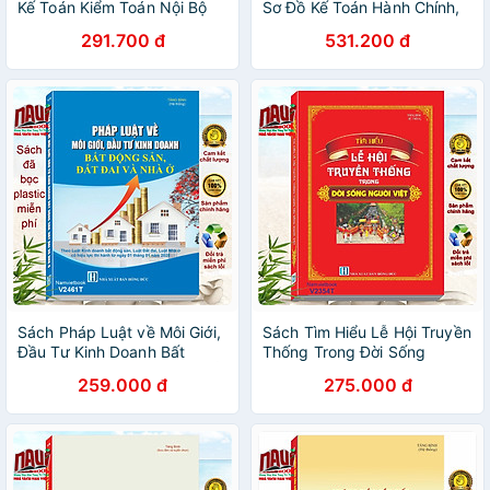
Kế Toán Kiểm Toán Nội Bộ
Sơ Đồ Kế Toán Hành Chính,
Chuẩn Mực, Nguyên Tắc
Sự Nghiệp
291.700 đ
531.200 đ
Đạo Đức Nghề Nghiệp Và
Quy Chế Kiểm Toán Nội Bộ
Trong Các Cơ Quan Nhà
Nước, Đơn Vị Sự Nghiệp
Công Lập Và Doanh Nghiệp
Sách Pháp Luật về Môi Giới,
Sách Tìm Hiểu Lễ Hội Truyền
Đầu Tư Kinh Doanh Bất
Thống Trong Đời Sống
Động Sản, Đất Đai và Nhà Ở
Người Việt - V2354T
259.000 đ
275.000 đ
- V2461T