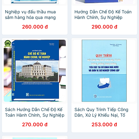
Nghiệp vụ đấu thầu mua
Hướng Dẫn Chế Độ Kế Toán
sắm hàng hóa qua mạng
Hành Chính, Sự Nghiệp
(bao gồm cả trường hợp
(Theo Thông Tư số
260.000 đ
290.000 đ
mua sắm tập trung)
24/2024/TT-BTC ngày
17/04/2024 của Bộ Tài
Chính)
Sách Hướng Dẫn Chế Độ Kế
Sách Quy Trình Tiếp Công
Toán Hành Chính, Sự Nghiệp
Dân, Xử Lý Khiếu Nại, Tố
(theo Thông tư số
Cáo Và Phòng, Chống Tham
270.000 đ
253.000 đ
24/2024/TT-BTC)
Nhũng, Tiêu Cực Tại Cơ
Quan Nhà Nước Và Đơn Vị
Sự Nghiệp Công Lập