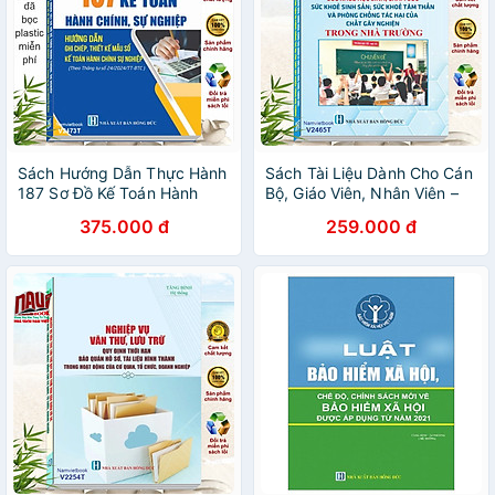
Sách Hướng Dẫn Thực Hành
Sách Tài Liệu Dành Cho Cán
187 Sơ Đồ Kế Toán Hành
Bộ, Giáo Viên, Nhân Viên –
Chính Sự Nghiệp theo
Công Tác Quản Lý Sức Khỏe
375.000 đ
259.000 đ
Thông tư số 24/2024/TT-
Học Sinh, Chăm Sóc Sức
BTC (V2473T)
Khỏe Sinh Sản, Sức Khỏe
Tâm Thần và Phòng Chống
Tác Hại Của Chất Gây
Nghiện Trong Nhà Trường -
V2465T