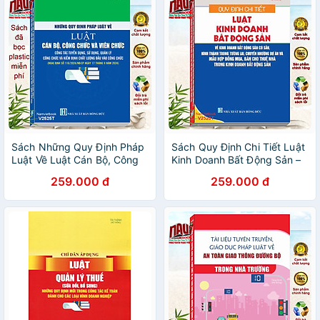
Sách Những Quy Định Pháp
Sách Quy Định Chi Tiết Luật
Luật Về Luật Cán Bộ, Công
Kinh Doanh Bất Động Sản –
Chức Và Viên Chức – Công
Mẫu Hợp Đồng Mua, Bán
259.000 đ
259.000 đ
Tác Tuyển Dụng, Sử Dụng,
Cho Thuê Nhà Trong Kinh
Quản Lý Công Chức -
Doanh Bất Động Sản
V2525T
(V2520T)