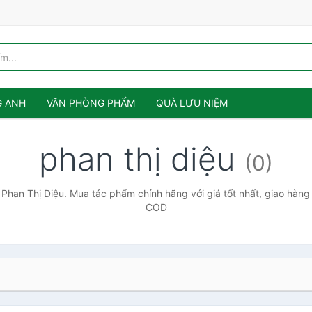
G ANH
VĂN PHÒNG PHẨM
QUÀ LƯU NIỆM
phan thị diệu
(0)
 Phan Thị Diệu. Mua tác phẩm chính hãng với giá tốt nhất, giao hàng 
COD