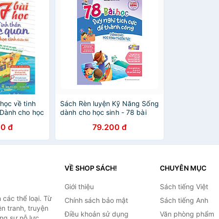
học về tinh
Sách Rèn luyện Kỹ Năng Sống
 Dành cho học
dành cho học sinh - 78 bài
học suy nghĩ tích cực để
0 đ
79.200 đ
thành công dành cho học sinh
thiên tài
VỀ SHOP SÁCH!
CHUYÊN MỤC
Giới thiệu
Sách tiếng Việt
các thể loại. Từ
Chính sách bảo mật
Sách tiếng Anh
ện tranh, truyện
Điều khoản sử dụng
Văn phòng phẩm
ng sự nỗ lực