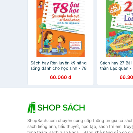
Sách hay Rèn luyện kỹ năng
Sách hay 27 Bài 
sống dành cho học sinh - 78
thần Lạc quan -
Bài học Suy nghĩ tích cực để
sinh thiên tài
60.060 đ
66.30
thành công
ShopSach.com chuyên cung cấp thông tin giá cả sách 
sách tiếng anh, tiểu thuyết, học tập, sách trẻ em, truy
trinh thám, sách giao khoa... Bằng khả năng sẵn có cù