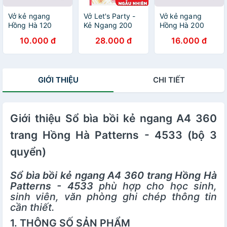
Vở kẻ ngang
Vở Let's Party -
Vở kẻ ngang
Hồng Hà 120
Kẻ Ngang 200
Hồng Hà 200
trang - Gáy ghim
Trang ĐL 70g/m2
trang - Gáy ghim
10.000 đ
28.000 đ
16.000 đ
- Sao Mai Best
- Hồng Hà 1426
- Sao Mai Best
memories 1687
(Mẫu Màu Giao
memories 1688
định lượng 55-
Ngẫu Nhiên)
định lượng 55-
57gm2 độ sáng
57gm2 độ sáng
GIỚI THIỆU
CHI TIẾT
82-84 ISO (Giao
82-84 ISO (Giao
bìa ngẫu nhiên)
bìa ngẫu nhiên)
Giới thiệu Sổ bìa bồi kẻ ngang A4 360
trang Hồng Hà Patterns - 4533 (bộ 3
quyển)
Sổ bìa bồi kẻ ngang A4 360 trang Hồng Hà
Patterns - 4533
phù hợp cho học sinh,
sinh viên, văn phòng ghi chép thông tin
cần thiết.
1. THÔNG SỐ SẢN PHẨM