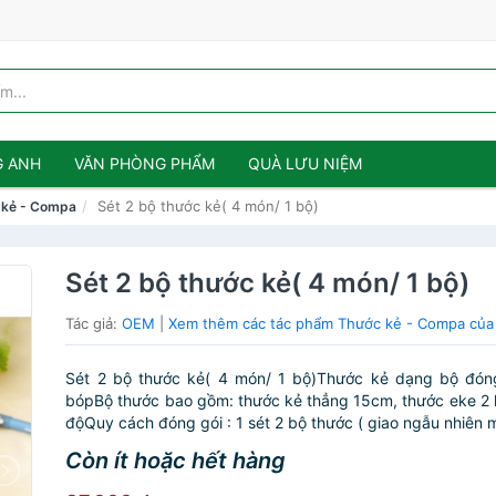
G ANH
VĂN PHÒNG PHẨM
QUÀ LƯU NIỆM
Sét 2 bộ thước kẻ( 4 món/ 1 bộ)
 kẻ - Compa
Sét 2 bộ thước kẻ( 4 món/ 1 bộ)
Tác giả:
OEM
|
Xem thêm các tác phẩm Thước kẻ - Compa củ
Sét 2 bộ thước kẻ( 4 món/ 1 bộ)Thước kẻ dạng bộ đóng
bópBộ thước bao gồm: thước kẻ thẳng 15cm, thước eke 2 l
độQuy cách đóng gói : 1 sét 2 bộ thước ( giao ngẫu nhiên 
Còn ít hoặc hết hàng