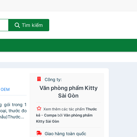
Tìm kiếm
Công ty:
Văn phòng phẩm Kitty
a OEM
Sài Gòn
 gói trong 1
Xem thêm các tác phẩm
Thước
oại, thước đo
kẻ - Compa
bởi
Văn phòng phẩm
mẫu)Thước...
Kitty Sài Gòn
Giao hàng toàn quốc