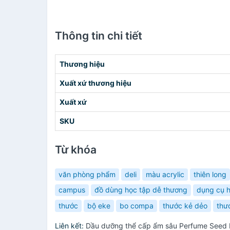
Thông tin chi tiết
Thương hiệu
Xuất xứ thương hiệu
Xuất xứ
SKU
Từ khóa
văn phòng phẩm
deli
màu acrylic
thiên long
campus
đồ dùng học tập dễ thương
dụng cụ h
thước
bộ eke
bo compa
thước kẻ dẻo
thư
Liên kết:
Dầu dưỡng thể cấp ẩm sâu Perfume Seed 