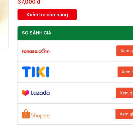
37,000 đ
Kiểm tra còn hàng
SO SÁNH GIÁ
Xem g
Xem g
Xem g
Xem g