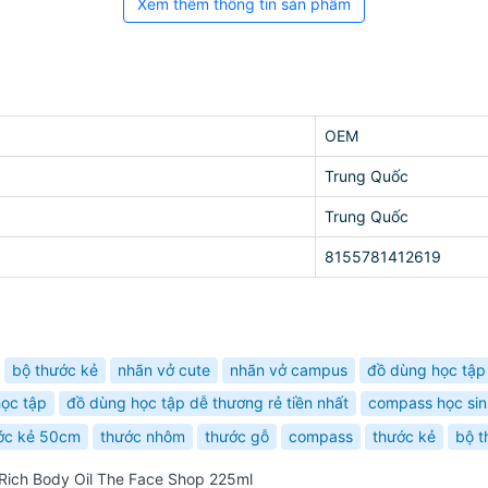
Xem thêm thông tin sản phẩm
OEM
Trung Quốc
Trung Quốc
8155781412619
bộ thước kẻ
nhãn vở cute
nhãn vở campus
đồ dùng học tập
ọc tập
đồ dùng học tập dễ thương rẻ tiền nhất
compass học sin
ớc kẻ 50cm
thước nhôm
thước gỗ
compass
thước kẻ
bộ 
Rich Body Oil The Face Shop 225ml