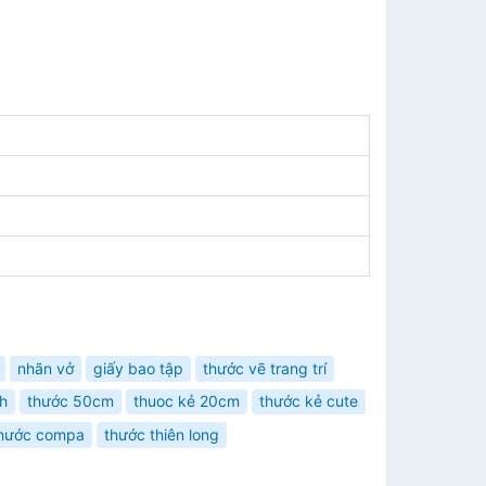
nhãn vở
giấy bao tập
thước vẽ trang trí
h
thước 50cm
thuoc kẻ 20cm
thước kẻ cute
thước compa
thước thiên long