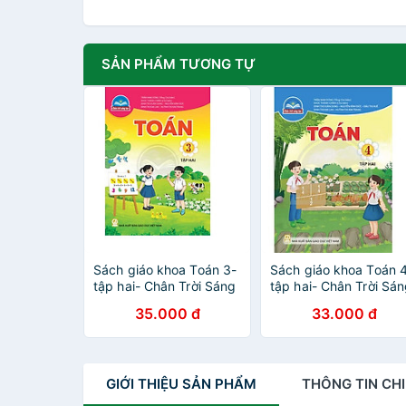
SẢN PHẨM TƯƠNG TỰ
Sách giáo khoa Toán 3-
Sách giáo khoa Toán 
tập hai- Chân Trời Sáng
tập hai- Chân Trời Sá
Tạo (Kèm Nilon bọc
Tạo (Kèm Nilon bọc
35.000 đ
33.000 đ
Sách)
Sách)
GIỚI THIỆU
SẢN PHẨM
THÔNG TIN
CHI