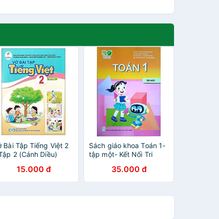
ở Bài Tập Tiếng Việt 2
Sách giáo khoa Toán 1-
 Tập 2 (Cánh Diều)
tập một- Kết Nối Tri
Chuẩn)
Thức Với Cuộc Sống
15.000 đ
35.000 đ
(Kèm Nilon bọc Sách)