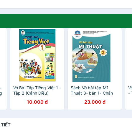
4-
Vở Bài Tập Tiếng Việt 1 -
Sách Vở bài tập Mĩ
V
ng
Tập 2 (Cánh Diều)
Thuật 3- bản 1- Chân
-
(Chuẩn)
Trời Sáng Tạo (Kèm
(
10.000 đ
23.000 đ
Nilon bọc Sách)
 TIẾT