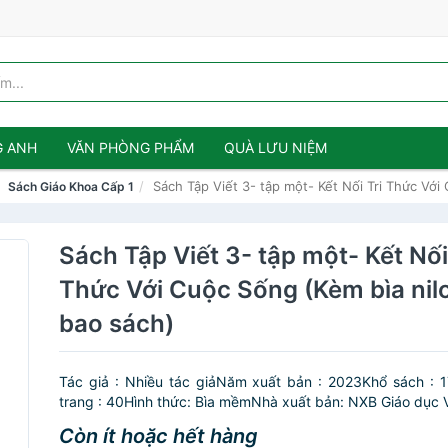
G ANH
VĂN PHÒNG PHẨM
QUÀ LƯU NIỆM
Sách Tập Viết 3- tập một- Kết Nối Tri Thức Với
Sách Giáo Khoa Cấp 1
Sách Tập Viết 3- tập một- Kết Nối
Thức Với Cuộc Sống (Kèm bìa nil
bao sách)
Tác giả : Nhiều tác giảNăm xuất bản : 2023Khổ sách : 
trang : 40Hình thức: Bìa mềmNhà xuất bản: NXB Giáo dục V
Còn ít hoặc hết hàng