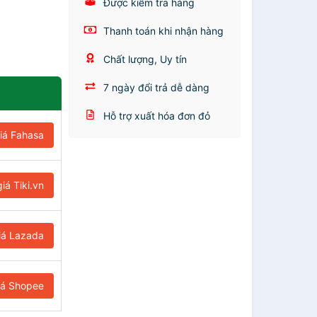
Được kiểm tra hàng
Thanh toán khi nhận hàng
Chất lượng, Uy tín
7 ngày đổi trả dễ dàng
Hỗ trợ xuất hóa đơn đỏ
iá Fahasa
iá Tiki.vn
iá Lazada
iá Shopee