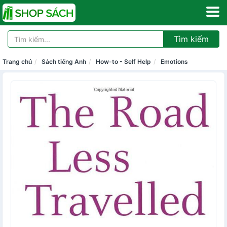
Tìm kiếm
Trang chủ
Sách tiếng Anh
How-to - Self Help
Emotions