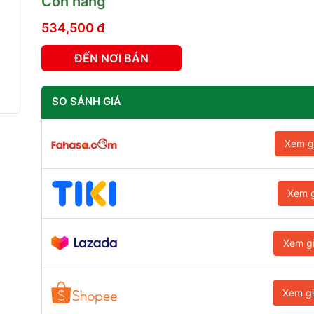
Còn hàng
534,500 đ
ĐẾN NƠI BÁN
SO SÁNH GIÁ
Xem g
Xem g
Xem g
Xem g