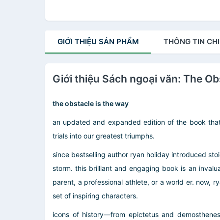
GIỚI THIỆU
SẢN PHẨM
THÔNG TIN
CHI
Giới thiệu Sách ngoại văn: The Ob
the obstacle is the way
an updated and expanded edition of the book that l
trials into our greatest triumphs.
since bestselling author ryan holiday introduced stoi
storm. this brilliant and engaging book is an inv
parent, a professional athlete, or a world er. now
set of inspiring characters.
icons of history—from epictetus and demosthenes 