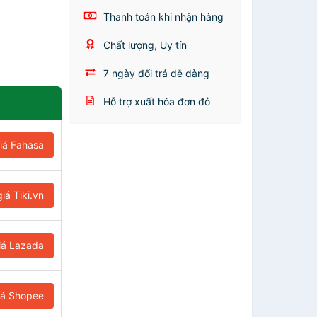
Thanh toán khi nhận hàng
Chất lượng, Uy tín
7 ngày đổi trả dễ dàng
Hỗ trợ xuất hóa đơn đỏ
iá Fahasa
iá Tiki.vn
iá Lazada
iá Shopee