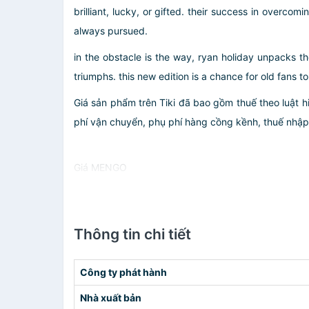
brilliant, lucky, or gifted. their success in overc
always pursued.
in the obstacle is the way, ryan holiday unpacks th
triumphs. this new edition is a chance for old fans t
Giá sản phẩm trên Tiki đã bao gồm thuế theo luật h
phí vận chuyển, phụ phí hàng cồng kềnh, thuế nhập kh
Giá MENGO
Thông tin chi tiết
Công ty phát hành
Nhà xuất bản