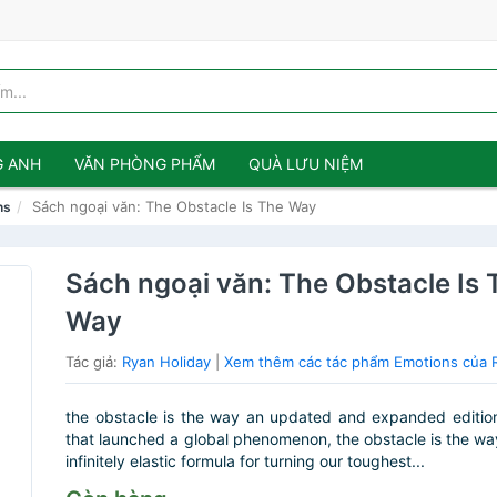
G ANH
VĂN PHÒNG PHẨM
QUÀ LƯU NIỆM
Sách ngoại văn: The Obstacle Is The Way
ns
Sách ngoại văn: The Obstacle Is 
Way
Tác giả:
Ryan Holiday
|
Xem thêm các tác phẩm Emotions của 
the obstacle is the way an updated and expanded editio
that launched a global phenomenon, the obstacle is the wa
infinitely elastic formula for turning our toughest...