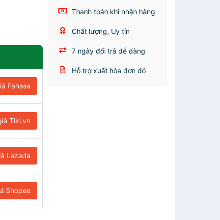
Thanh toán khi nhận hàng
Chất lượng, Uy tín
7 ngày đổi trả dễ dàng
Hỗ trợ xuất hóa đơn đỏ
iá Fahasa
iá Tiki.vn
iá Lazada
iá Shopee