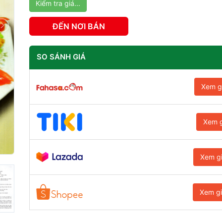
Kiểm tra giá...
ĐẾN NƠI BÁN
SO SÁNH GIÁ
Xem g
Xem g
Xem g
Xem g