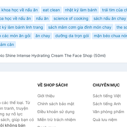
 khoa học về nấu ăn
eat clean
nhật ký làm bánh
trái tim của c
oa học về nấu ăn
nấu ăn
science of cooking
sách nấu ăn chay
t ký làm bánh linh trang
sách mâm cơm gia đình món chay
the s
h các món ăn gỏi
ăn chay
dưỡng da trọn gói
mặn béo chua nó
giảm cân
o Shine Intense Hydrating Cream The Face Shop (50ml)
VỀ SHOP SÁCH!
CHUYÊN MỤC
Giới thiệu
Sách tiếng Việt
các thể loại. Từ
Chính sách bảo mật
Sách tiếng Anh
ện tranh, truyện
Điều khoản sử dụng
Văn phòng phẩm
ng sự nỗ lực
sách, giúp bạn có
Miễn trừ trách nhiệm
Quà lưu niệm
ôi không bán