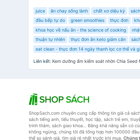
juice
ăn chay sống lành
chất xơ diệu kỳ
sách
đầu bếp tự do
green smoothies
thực đơn
kh
khoa học về nấu ăn - the science of cooking
nhậ
thuận tự nhiên
thực đơn ăn keto giảm cân
sác
eat clean - thực đơn 14 ngày thanh lọc cơ thể và 
Liên kết:
Kem dưỡng ẩm kiểm soát nhờn Chia Seed N
ShopSach.com chuyên cung cấp thông tin giá cả sách 
sách tiếng anh, tiểu thuyết, học tập, sách trẻ em, truy
trinh thám, sách giao khoa... Bằng khả năng sẵn có cù
không ngừng, chúng tôi đã tổng hợp hơn 100000 đầu 
thể so sánh giá, tìm giá rẻ nhất trước khi mua.
Chúng t