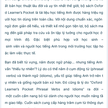
ất bản học thuật lâu đời và uy tín nhất thế giới, bộ sách Oxfor
d Learner’s Pocket là tài liệu học tiếng Anh được hàng triệu ng
ười học tin dùng trên toàn cầu. Với nội dung chuẩn xác, ngôn
ngữ đơn giản dễ hiểu, và thiết kế nhỏ gọn tiện lợi, bộ sách ma
ng đến giải pháp tra cứu và ôn tập lý tưởng cho người học ở
mọi trình độ. Đặc biệt phù hợp với học sinh –
sinh viên và người học tiếng Anh trong môi trường học tập ho
ặc làm việc thực tế.
Bạn đã biết từ vựng, nắm được ngữ pháp… nhưng tiếng Anh
vẫn “thiếu tự nhiên”? Lý do có thể nằm ở cụm động từ (phrasal
verbs) và thành ngữ (idioms), yếu tố giúp tiếng Anh trở nên t
ự nhiên và giống người bản xứ hơn. Đó cũng là lý do “Oxford
Learner’s Pocket Phrasal Verbs and Idioms” ra đời –
một cuốn cẩm nang bỏ túi dành cho người học muốn nâng tầ
m giao tiếp. Cuốn sách cung cấp hàng trăm cụm từ thông dụn