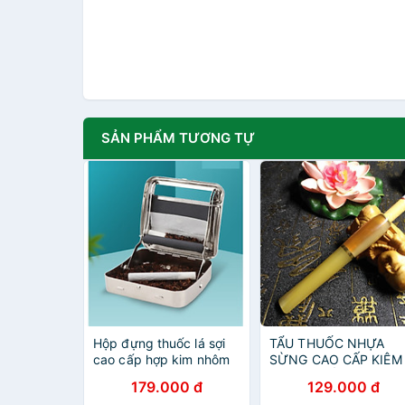
SẢN PHẨM TƯƠNG TỰ
Hộp đựng thuốc lá sợi
TẨU THUỐC NHỰA
cao cấp hợp kim nhôm
SỪNG CAO CẤP KIÊM
LỌC THUỐC BẢO VỆ
179.000 đ
129.000 đ
SỨC KHỎE