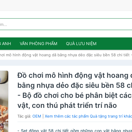
G ANH
VĂN PHÒNG PHẨM
QUÀ LƯU NIỆM
hơi mô hình động vật hoang dã bằng nhựa dẻo đặc siêu bền 58 chi tiết - 
Đồ chơi mô hình động vật hoang 
bằng nhựa dẻo đặc siêu bền 58 ch
- Bộ đồ chơi cho bé phân biệt cá
vật, con thú phát triển trí não
Tác giả:
OEM
|
Xem thêm các tác phẩm Quà tặng trang trí kh
- Set động vật 58 chi tiết gồm những con vật bằng nhự