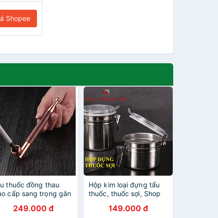
iá Shopee
ẩu thuốc đồng thau
Hộp kim loại đựng tẩu
ao cấp sang trọng gắn
thuốc, thuốc sợi, Shop
ợi và diếu đều được
Thành Nhi STN7474
249.000 đ
149.000 đ