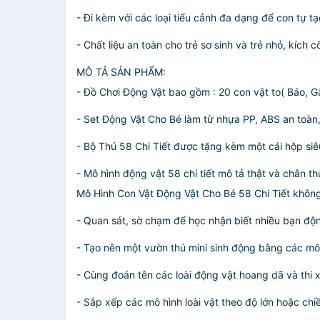
- Đi kèm với các loại tiểu cảnh đa dạng để con tự t
- Chất liệu an toàn cho trẻ sơ sinh và trẻ nhỏ, kích 
MÔ TẢ SẢN PHẨM:
- Đồ Chơi Động Vật bao gồm : 20 con vật to( Báo, G
- Set Động Vật Cho Bé làm từ nhựa PP, ABS an toàn
- Bộ Thú 58 Chi Tiết được tặng kèm một cái hộp siê
- Mô hình động vật 58 chi tiết mô tả thật và chân t
Mô Hình Con Vật Động Vật Cho Bé 58 Chi Tiết không
- Quan sát, sờ chạm để học nhận biết nhiều bạn độ
- Tạo nên một vườn thú mini sinh động bằng các mô 
- Cùng đoán tên các loài động vật hoang dã và thi x
- Sắp xếp các mô hình loài vật theo độ lớn hoặc chi