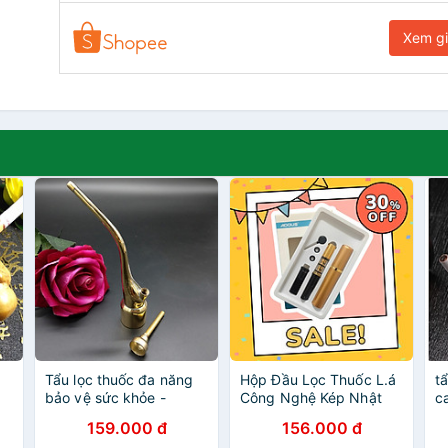
Xem g
Tẩu lọc thuốc đa năng
Hộp Đầu Lọc Thuốc L.á
t
bảo vệ sức khỏe -
Công Nghệ Kép Nhật
c
TL012
Bản, Đầu Lọc Đa Năng
s
159.000 đ
156.000 đ
Dùng Chung Cho Tất Cả