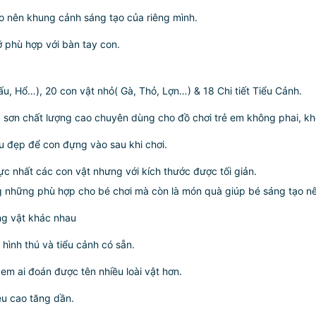
ạo nên khung cảnh sáng tạo của riêng mình.
cỡ phù hợp với bàn tay con.
ấu, Hổ…), 20 con vật nhỏ( Gà, Thỏ, Lợn…) & 18 Chi tiết Tiểu Cảnh.
, sơn chất lượng cao chuyên dùng cho đồ chơi trẻ em không phai, k
u đẹp để con đựng vào sau khi chơi.
hực nhất các con vật nhưng với kích thước được tối giản.
 những phù hợp cho bé chơi mà còn là món quà giúp bé sáng tạo nên
ng vật khác nhau
hình thú và tiểu cảnh có sẵn.
em ai đoán được tên nhiều loài vật hơn.
ều cao tăng dần.