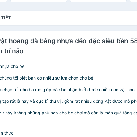
Size Lớn & Vừa & Nhỏ.
Sử Dụng Nhiều Lần Có
Hộp Đựng
 TIẾT
vật hoang dã bằng nhựa dẻo đặc siêu bền 58 
n trí não
 nhựa cho bé.
 chúng tôi biết bạn có nhiều sự lựa chọn cho bé.
g lựa chọn tốt cho ba mẹ giúp các bé nhận biết được nhiều con vật hơn.
g tạo rất là hay và cực kì thú vị , gồm rất nhiều động vật được mô p
như này không những phù hợp cho bé chơi mà còn là món quà tặng cá
ân thực.