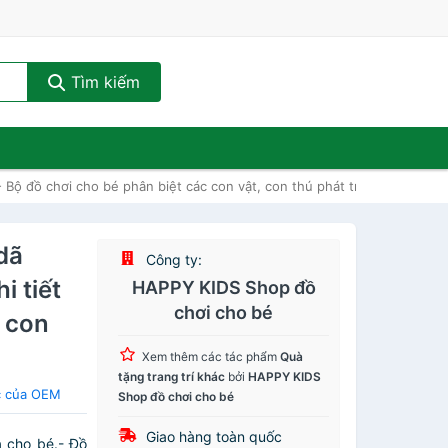
Tìm kiếm
Bộ đồ chơi cho bé phân biệt các con vật, con thú phát triển trí não
dã
Công ty:
i tiết
HAPPY KIDS Shop đồ
chơi cho bé
c con
Xem thêm các tác phẩm
Quà
tặng trang trí khác
bởi
HAPPY KIDS
ác của OEM
Shop đồ chơi cho bé
Giao hàng toàn quốc
a cho bé.- Đồ