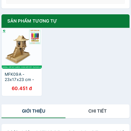
SẢN PHẨM TƯƠNG TỰ
MFK09A -
23x17x23 cm -
Mô hình Chùa
60.451 đ
Một Cột lắp ráp
từ bìa carton cao
cấp, mô hình địa
danh Việt Nam
GIỚI THIỆU
CHI TIẾT