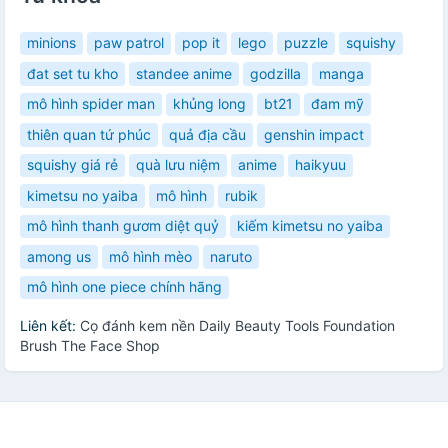
minions
paw patrol
pop it
lego
puzzle
squishy
đat set tu kho
standee anime
godzilla
manga
mô hình spider man
khủng long
bt21
đam mỹ
thiên quan tứ phúc
quả địa cầu
genshin impact
squishy giá rẻ
quà lưu niệm
anime
haikyuu
kimetsu no yaiba
mô hình
rubik
mô hình thanh gươm diệt quỷ
kiếm kimetsu no yaiba
among us
mô hình mèo
naruto
mô hình one piece chính hãng
Liên kết:
Cọ đánh kem nền Daily Beauty Tools Foundation
Brush The Face Shop