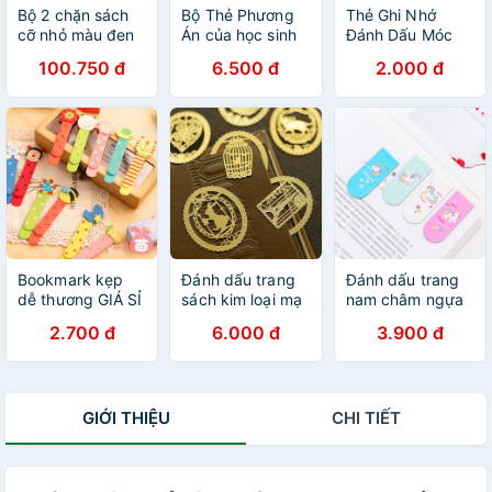
Bộ 2 chặn sách
Bộ Thẻ Phương
Thẻ Ghi Nhớ
cỡ nhỏ màu đen
Án của học sinh
Đánh Dấu Móc
và xanh
Tiểu Học.
Khoá/ Thẻ Treo
100.750 đ
6.500 đ
2.000 đ
Guangbo
Đánh Dấu Hành
WZ5935SH, SL
Lý
Bookmark kẹp
Đánh dấu trang
Đánh dấu trang
dễ thương GIÁ SỈ
sách kim loại mạ
nam châm ngựa
vàng
1 sừng
2.700 đ
6.000 đ
3.900 đ
GIỚI THIỆU
CHI TIẾT