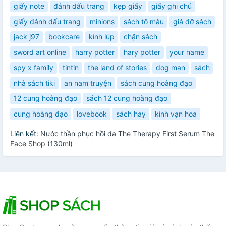
giấy note
đánh dấu trang
kẹp giấy
giấy ghi chú
giấy đánh dấu trang
minions
sách tô màu
giá đỡ sách
jack j97
bookcare
kính lúp
chặn sách
sword art online
harry potter
hary potter
your name
spy x family
tintin
the land of stories
dog man
sách
nhà sách tiki
an nam truyện
sách cung hoàng đạo
12 cung hoàng đạo
sách 12 cung hoàng đạo
cung hoàng đạo
lovebook
sách hay
kính vạn hoa
Liên kết:
Nước thần phục hồi da The Therapy First Serum The
Face Shop (130ml)