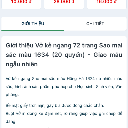
10.000 đ
28.000 đ
16.000 đ
- Sao Mai Best
- Hồng Hà 1426
- Sao Mai Best
memories 1687
(Mẫu Màu Giao
memories 1688
định lượng 55-
Ngẫu Nhiên)
định lượng 55-
57gm2 độ sáng
57gm2 độ sáng
GIỚI THIỆU
CHI TIẾT
82-84 ISO (Giao
82-84 ISO (Giao
bìa ngẫu nhiên)
bìa ngẫu nhiên)
Giới thiệu Vở kẻ ngang 72 trang Sao mai
sắc màu 1634 (20 quyển) - Giao mẫu
ngẫu nhiên
Vở kẻ ngang Sao mai sắc màu Hồng Hà 1624 có nhiều màu
sắc, hình ảnh sản phẩm phù hợp cho Học sinh, Sinh viên, Văn
phòng.
Bề mặt giấy trơn mịn, gáy bìa được đóng chắc chắn.
Ruột vở in dòng kẻ đậm nét, rõ ràng giúp việc ghi chép dễ
dàng.