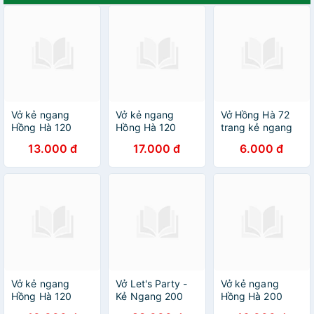
Vở kẻ ngang
Vở kẻ ngang
Vở Hồng Hà 72
Hồng Hà 120
Hồng Hà 120
trang kẻ ngang
trang - Gáy ghim
trang - May gáy
7mm gáy ghim
13.000 đ
17.000 đ
6.000 đ
- Study Be
- Studh Moka
Sao mai Live
Yourseft 1463
1461 định lượng
Music 1693 định
định lượng 70
70 m2 độ sáng
lượng 55 -
gm2 độ sáng 90-
90-92 ISO Khổ
57gsm độ trắng
92 ISO Khổ vở
vở 180 x 252 mm
84% ISO Khổ vở
180 x 252 mm
(Giao bìa ngẫu
170 x 240mm
(Giao bìa ngẫu
nhiên)
(khổ nhỏ)
nhiên)
Vở kẻ ngang
Vở Let's Party -
Vở kẻ ngang
Hồng Hà 120
Kẻ Ngang 200
Hồng Hà 200
trang - Gáy ghim
Trang ĐL 70g/m2
trang - Gáy ghim