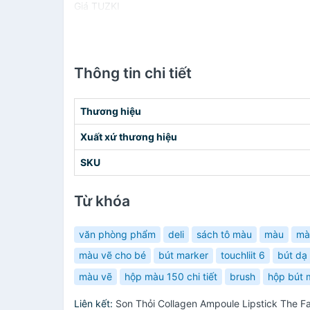
Giá TUZKI
Thông tin chi tiết
Thương hiệu
Xuất xứ thương hiệu
SKU
Từ khóa
văn phòng phẩm
deli
sách tô màu
màu
mà
màu vẽ cho bé
bút marker
touchliit 6
bút dạ
màu vẽ
hộp màu 150 chi tiết
brush
hộp bút 
Liên kết:
Son Thỏi Collagen Ampoule Lipstick The F