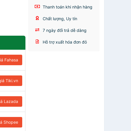
Thanh toán khi nhận hàng
Chất lượng, Uy tín
7 ngày đổi trả dễ dàng
Hỗ trợ xuất hóa đơn đỏ
iá Fahasa
iá Tiki.vn
iá Lazada
iá Shopee