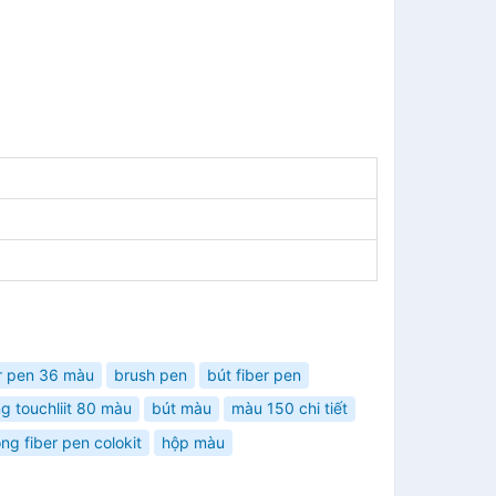
er pen 36 màu
brush pen
bút fiber pen
g touchliit 80 màu
bút màu
màu 150 chi tiết
ong fiber pen colokit
hộp màu