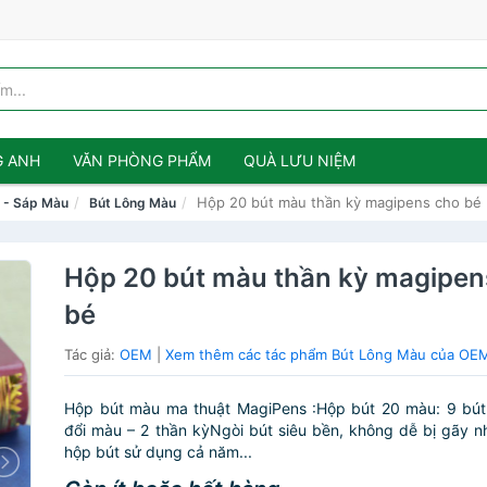
G ANH
VĂN PHÒNG PHẨM
QUÀ LƯU NIỆM
Hộp 20 bút màu thần kỳ magipens cho bé
u - Sáp Màu
Bút Lông Màu
Hộp 20 bút màu thần kỳ magipen
bé
Tác giả:
OEM
|
Xem thêm các tác phẩm Bút Lông Màu của OE
Hộp bút màu ma thuật MagiPens :Hộp bút 20 màu: 9 bút
đổi màu – 2 thần kỳNgòi bút siêu bền, không dễ bị gãy n
hộp bút sử dụng cả năm...