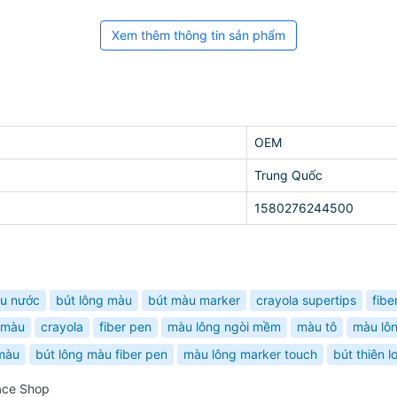
Xem thêm thông tin sản phẩm
OEM
Trung Quốc
1580276244500
u nước
bút lông màu
bút màu marker
crayola supertips
fib
 màu
crayola
fiber pen
màu lông ngòi mềm
màu tô
màu lôn
màu
bút lông màu fiber pen
màu lông marker touch
bút thiên l
ace Shop