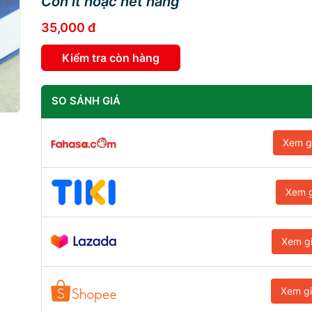
Còn ít hoặc hết hàng
35,000 đ
Kiểm tra còn hàng
SO SÁNH GIÁ
Xem g
Xem g
Xem g
Xem g