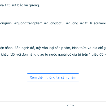
à 1 túi rút bảo vệ gương.
gmini #guongtrangdiem #guongbotui #guong #gift # souveni
iện hành. Bên cạnh đó, tuỳ vào loại sản phẩm, hình thức và địa chỉ 
ẩu (đối với đơn hàng giao từ nước ngoài có giá trị trên 1 triệu đồng)
Xem thêm thông tin sản phẩm
OEM