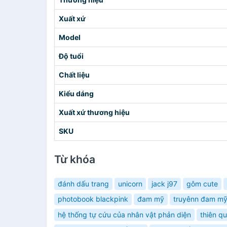
Xuất xứ
Model
Độ tuổi
Chất liệu
Kiểu dáng
Xuất xứ thương hiệu
SKU
Từ khóa
đánh dấu trang
unicorn
jack j97
gôm cute
photobook blackpink
đam mỹ
truyênn đam m
hệ thống tự cứu của nhân vật phản diện
thiên q