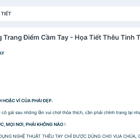
 TIẾT
 Trang Điểm Cầm Tay - Họa Tiết Thêu Tinh T
AY
 HOẶC VÍ CỦA PHÁI ĐẸP.
ô gái sau những lần vui chơi thỏa thích, cần phải chỉnh trang lại nha
ÚC, MỌI NƠI, PHẢI KHÔNG NÀO
!
SỬ DỤNG NGHỆ THUẬT THÊU TAY CHỈ ĐƯỢC DÙNG CHO VUA CHÚA,