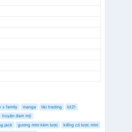
 x family
manga
tiki trading
bt21
truyện đam mỹ
g jack
gương mini kèm lược
kiếng có lược mini