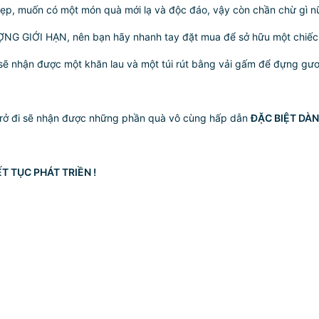
ẹp, muốn có một món quà mới lạ và độc đáo, vậy còn chần chừ gì n
ƯỢNG GIỚI HẠN, nên bạn hãy nhanh tay đặt mua để sở hữu một chiế
ẽ nhận được một khăn lau và một túi rút bằng vải gấm để đựng gươ
 trở đi sẽ nhận được những phần quà vô cùng hấp dẫn
ĐẶC BIỆT DÀN
T TỤC PHÁT TRIỀN !