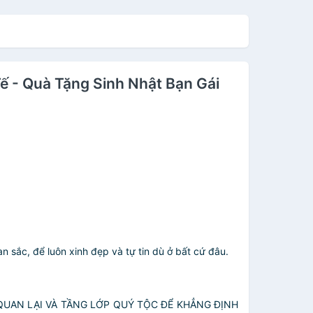
ế - Quà Tặng Sinh Nhật Bạn Gái
n sắc, để luôn xinh đẹp và tự tin dù ở bất cứ đâu.
 QUAN LẠI VÀ TẦNG LỚP QUÝ TỘC ĐỂ KHẲNG ĐỊNH