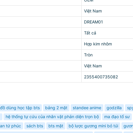
Việt Nam
DREAM01
Tất cả
Hợp kim nhôm
Tròn
Việt Nam
2355400735082
đồ dùng học tập bts
bảng 2 mặt
standee anime
godzilla
spy
ỹ
hệ thống tự cứu của nhân vật phản diện trọn bộ
ma đạo tổ sư
uan tứ phúc
sách bts
bts mặt
bộ lược gương mini bỏ túi
gươn