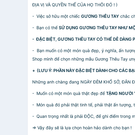
ĐỊA VỊ VÀ QUYỀN THẾ CỦA HỌ THÔI ĐÓ ! )
- Việc sở hữu một chiếc
GƯƠNG THÊU TAY
chắc c
- Bạn có thể
SỬ DỤNG GƯƠNG THÊU TAY NHƯ M
- ĐẶC BIỆT, GƯƠNG THÊU TAY CÓ THỂ DỄ DÀNG 
- Bạn muốn có một món quà đẹp, ý nghĩa, ấn tư
Shop mình để chọn những mẫu Gương Thêu Tay ưng
+ (LƯU Ý: PHẦN NÀY ĐẶC BIỆT DÀNH CHO CÁC BẠ
Những anh chàng đang NGÀY ĐÊM KHỔ SỞ, ĐẮN ĐO
- Muốn có một món quà thật đẹp để
TẶNG NGƯỜI 
- Món quà đó phải thật tinh tế, phải thật ấn tượng,
- Quan trọng nhất là phải ĐỘC, để ghi điểm trong 
=> Vậy đây sẽ là lựa chọn hoàn hảo dành cho bạn !