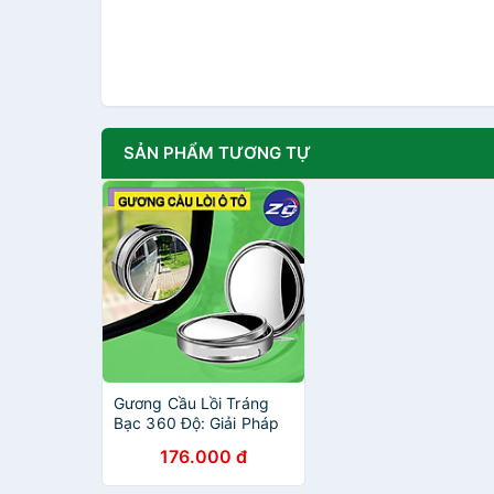
SẢN PHẨM TƯƠNG TỰ
Gương Cầu Lồi Tráng
Bạc 360 Độ: Giải Pháp
Hiệu Quả để Xóa Bỏ
176.000 đ
Điểm Mù Trên Đường Đi