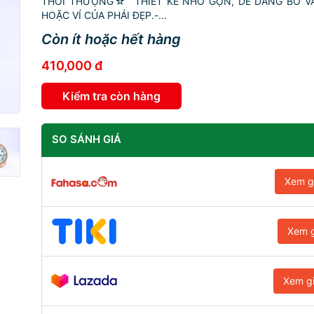
THỜI THƯỢNG☆ THIẾT KẾ NHỎ GỌN, DỄ DÀNG BỎ VÀ
HOẶC VÍ CỦA PHÁI ĐẸP.-...
Còn ít hoặc hết hàng
410,000 đ
Kiểm tra còn hàng
SO SÁNH GIÁ
Xem g
Xem g
Xem g