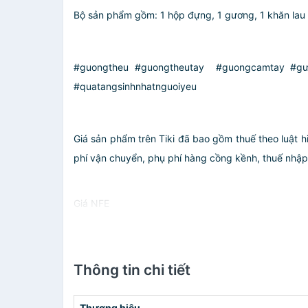
Bộ sản phẩm gồm: 1 hộp đựng, 1 gương, 1 khăn lau v
#guongtheu #guongtheutay #guongcamtay #gươn
#quatangsinhnhatnguoiyeu
Giá sản phẩm trên Tiki đã bao gồm thuế theo luật h
phí vận chuyển, phụ phí hàng cồng kềnh, thuế nhập kh
Giá NFE
Thông tin chi tiết
Thương hiệu