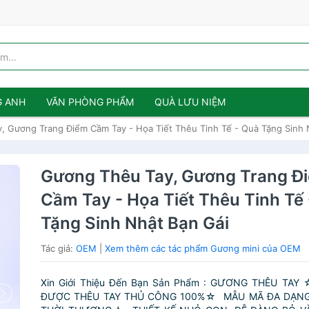
G ANH
VĂN PHÒNG PHẨM
QUÀ LƯU NIỆM
, Gương Trang Điểm Cầm Tay - Họa Tiết Thêu Tinh Tế - Quà Tặng Sinh 
Gương Thêu Tay, Gương Trang Đ
Cầm Tay - Họa Tiết Thêu Tinh Tế
Tặng Sinh Nhật Bạn Gái
Tác giả:
OEM
|
Xem thêm các tác phẩm Gương mini của OEM
Xin Giới Thiệu Đến Bạn Sản Phẩm : GƯƠNG THÊU TAY
ĐƯỢC THÊU TAY THỦ CÔNG 100%☆ MẪU MÃ ĐA DẠNG,