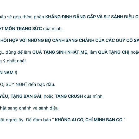
hắn sẽ góp thêm phần
KHẲNG ĐỊNH ĐẲNG CẤP VÀ SỰ SÀNH ĐIỆU 
ỘT MÓN TRANG SỨC
của mình.
PHỐI HỢP VỚI NHỮNG BỘ CÁNH SANG CHẢNH CỦA CÁC QUÝ CÔ SÀ
ợng…dùng để làm
QUÀ TẶNG SINH NHẬT MẸ
, làm
QUÀ TẶNG CHỊ
hoặc
 ý nhất nhé!
N NAM !)
, SUY NGHĨ đến bạc đầu.
YÊU
,
TẶNG BẠN GÁI
, hoặc
TẶNG CRUSH
của mình.
 thật sang chảnh và sành điệu
mặt người ấy. Để đảm bảo “
KHÔNG AI CÓ, CHỈ MÌNH BẠN CÓ
“.