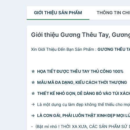
GIỚI THIỆU
SẢN PHẨM
THÔNG TIN
CHI
Giới thiệu Gương Thêu Tay, Gương
Xin Giới Thiệu Đến Bạn Sản Phẩm :
GƯƠNG THÊU T
☆
HỌA TIẾT ĐƯỢC THÊU TAY THỦ CÔNG 100%
☆
MẪU MÃ ĐA DẠNG, KIỂU CÁCH THỜI THƯỢNG
☆
THIẾT KẾ NHỎ GỌN, DỄ DÀNG BỎ VÀO TÚI XÁCH
-> Là một dụng cụ làm đẹp không thể thiếu cho mọi c
=>
LÀ CON GÁI, PHẢI LUÔN THẬT XINH ĐẸP MỌI L
- (Bật mí nhỏ ! THỜI XA XƯA, CÁC SẢN PHẨM 