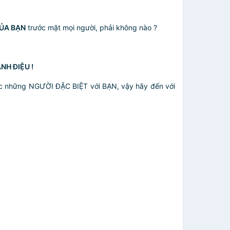
CỦA BẠN
trước mặt mọi người, phải không nào ?
NH ĐIỆU !
 những NGƯỜI ĐẶC BIỆT với BẠN, vậy hãy đến với