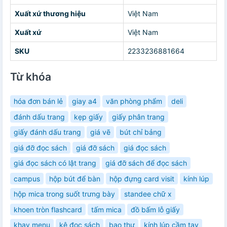
Xuất xứ thương hiệu
Việt Nam
Xuất xứ
Việt Nam
SKU
2233236881664
Từ khóa
hóa đơn bán lẻ
giay a4
văn phòng phẩm
deli
đánh dấu trang
kẹp giấy
giấy phân trang
giấy đánh dấu trang
giá vẽ
bút chỉ bảng
giá đỡ đọc sách
giá đỡ sách
giá đọc sách
giá đọc sách có lật trang
giá đỡ sách để đọc sách
campus
hộp bút để bàn
hộp đựng card visit
kính lúp
hộp mica trong suốt trưng bày
standee chữ x
khoen tròn flashcard
tấm mica
đồ bấm lỗ giấy
khay menu
kệ đọc sách
bao thư
kính lúp cầm tay