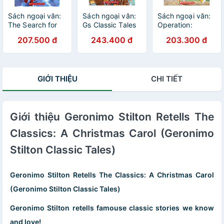
Sách ngoại văn:
Sách ngoại văn:
Sách ngoại văn:
The Search for
Gs Classic Tales
Operation:
Sunken Treasure
#1: Treasure
Secret Recipe
207.500 đ
243.400 đ
203.300 đ
Island
(Geronimo Stilton
#66), Volume 66
GIỚI THIỆU
CHI TIẾT
Giới thiệu Geronimo Stilton Retells The
Classics: A Christmas Carol (Geronimo
Stilton Classic Tales)
Geronimo Stilton Retells The Classics: A Christmas Carol
(Geronimo Stilton Classic Tales)
Geronimo Stilton retells famouse classic stories we know
and love!