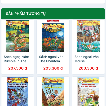
SẢN PHẨM TƯƠNG TỰ
Sách ngoại văn:
Sách ngoại văn:
Sách ngoại văn:
Rumble In The
The Phantom
Mouse
Jungle
Bandit (Geronimo
Overboard!
207.500 đ
203.300 đ
203.300 đ
Stilton #70),
(Geronimo Stilton
Volume 70
#62), Volume 62